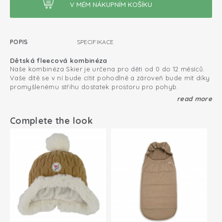
POPIS
SPECIFIKACE
Dětská fleecová kombinéza
Naše kombinéza Skier je určena pro děti od 0 do 12 měsíců.
Vaše dítě se v ní bude cítit pohodlně a zároveň bude mít díky
promyšlenému střihu dostatek prostoru pro pohyb.
read more
Vhodná na doma i na cesty
Dětská zimní kombinéza je ideální na použití doma i na
cestách. Doma ji můžete používat jako pohodlný overal,
Complete the look
venku pak jako hřejivou svrchní vrstvu. Vaše dítě tak bude v
kočárku nebo nosítku v krásném teple. Pro extra teplo ji
můžete zkombinovat se zavinovačkou Wrapper a vytvořit tak
Pohodlná a teplotu regulující kapuce
dokonale příjemné a útulné místečko pro vaše miminko.