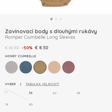
Zavinovací body s dlouhými rukávy
Romper Ciumbelle Long Sleeves
€
8.50
€
16.90
-50%
HONEY CIUMBELLE
VYBER |
TABULKA VELIKOSTÍ
50
56
62
68
74
80