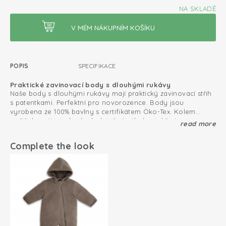
NA SKLADĚ
POPIS
SPECIFIKACE
Praktické zavinovací body s dlouhými rukávy
Naše body s dlouhými rukávy mají praktický zavinovací střih
s patentkami. Perfektní pro novorozence. Body jsou
vyrobena ze 100% bavlny s certifikátem Öko-Tex. Kolem
nožiček mají tato body dodatečné záhyby, takže jsou
read more
Můžete ho krásně zkombinovat s ostatními produkty z
maximálně pohodlná i s plenkou.
kolekce Ciumbelle.
Complete the look
Dodatečné záhyby ve spodní části pro dostatečný prostor
pro plenku
Certifikát Oeko-Tex: bez škodlivých látek
Bavlněná pletenina; prodyšná a měkká
Zavinovací design; snadné oblékání a svlékání