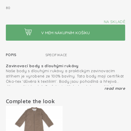
80
NA SKLADĚ
POPIS
SPECIFIKACE
Zavinovací body s dlouhými rukávy
Naše body s dlouhými rukávy a praktickým zavinovacím
střihem je vyrobené ze 100% bavlny. Tato body mají certifikát
Öko-tex 'důvěra k textiliím'. Body jsou pohodlná a hřejivá
díky použité bavlně. Perfektní střih kolem krku a ručiček.
read more
Vytvořte krásný set s kousky z naší základní kolekce.
Extra prostor pro plenku. Snadné oblékání díky zavinovacímu
střihu a patentkám.
Certifikát Oeko-Tex: bez škodlivých látek
Complete the look
Bavlněná pletenina; prodyšná a měkká
Zavinovací design; snadné oblékání a svlékání