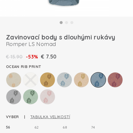
Zavinovací body s dlouhými rukávy
Romper LS Nomad
€
7.50
€
15.90
-53%
OCEAN RIB PRINT
VYBER |
TABULKA VELIKOSTÍ
56
62
68
74