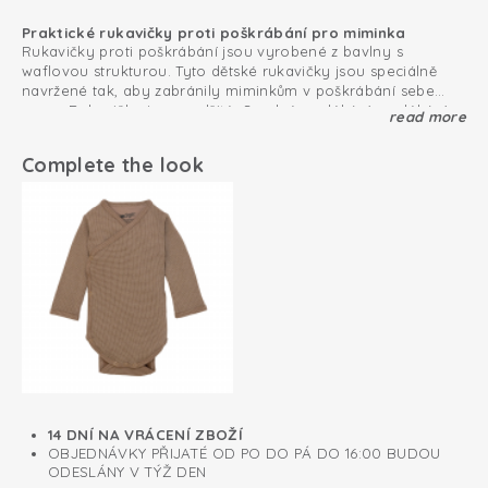
Praktické rukavičky proti poškrábání pro miminka
Rukavičky proti poškrábání jsou vyrobené z bavlny s
waflovou strukturou. Tyto dětské rukavičky jsou speciálně
navržené tak, aby zabránily miminkům v poškrábání sebe
sama. Rukavičky jsou podšité. Snadné navlékání a svlékání
read more
Krásně měkké a pohodlné rukavičky proti poškrábání
díky pružnému žebrovanému materiálu na lemu.
Rukavičky proti poškrábání jsou vyrobené z měkké a
prodyšné bavlny, která poskytuje miminkům maximální
Complete the look
pohodlí. Rukavičky mají certifikát Öko-Tex, který dokládá
nulový obsah škodlivin. Použitý materiál je krásně měkký a
Tip na dárek: Vytvořte krásný set s čepičkou Beanie, body
příjemný na dotek.
Romper a capáčky Slippers.
Certifikát Oeko-Tex: bez škodlivých látek
Měkká a pružná bavlna
Rukavičky brání miminku, aby samo sebe poškrábalo
14 DNÍ NA VRÁCENÍ ZBOŽÍ
OBJEDNÁVKY PŘIJATÉ OD PO DO PÁ DO 16:00 BUDOU
ODESLÁNY V TÝŽ DEN