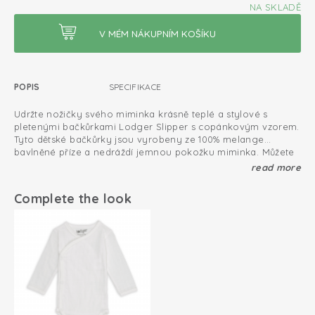
NA SKLADĚ
POPIS
SPECIFIKACE
Udržte nožičky svého miminka krásně teplé a stylové s
pletenými bačkůrkami Lodger Slipper s copánkovým vzorem.
Tyto dětské bačkůrky jsou vyrobeny ze 100% melange
bavlněné příze a nedráždí jemnou pokožku miminka. Můžete
je používat již od narození až do přibližně 6 měsíců věku. Díky
Certifikát Oeko-Tex: bez škodlivých látek
read more
stahovací šňůrce bačkůrky Lodger pevně sedí na kotníku a
Bavlněná pletenina; prodyšná a měkká
nesklouzávají. Vysoký lem lze ohrnout pro extra teplo na
Complete the look
nožkách vašeho dítěte. Melange příze dodává
Univerzální velikost
novorozeneckým bačkůrkám stylový žíhaný vzhled a
copánkový vzor na vrchní části je elegantním detailem.
Perfektně sedí
Bačkůrky Lodger Slipper snadno zkombinujete s dalšími
produkty z kolekce Lodger v různých barvách, protože mají
krásné neutrální odstíny.