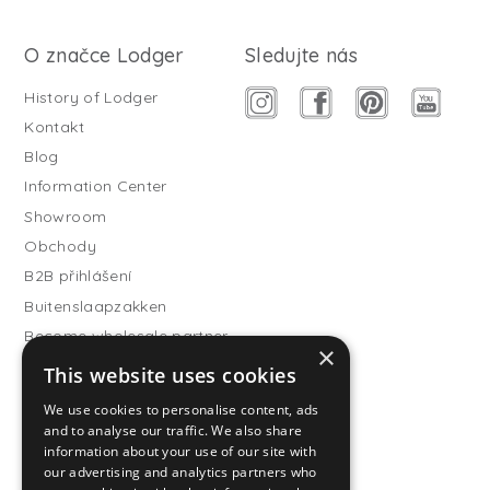
O značce Lodger
Sledujte nás
History of Lodger
Kontakt
Blog
Information Center
Showroom
Obchody
B2B přihlášení
Buitenslaapzakken
Become wholesale partner
×
This website uses cookies
Customer service
FAQ
We use cookies to personalise content, ads
and to analyse our traffic. We also share
Shipping
information about your use of our site with
Vrácení
our advertising and analytics partners who