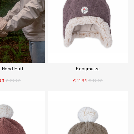
er Hand Muff
Babymütze
93
€
29.90
€
11.95
€
19.90