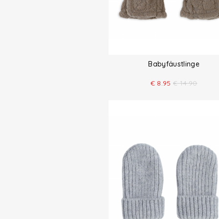
Babyfäustlinge
€
8.95
€
14.90