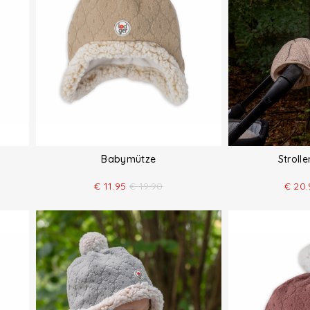
Babymütze
Stroll
€
11.95
€
19.90
€
20.