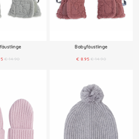
fäustlinge
Babyfäustlinge
95
€
14.90
€
8.95
€
14.90