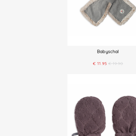
Babyschal
€
11.95
€
19.90