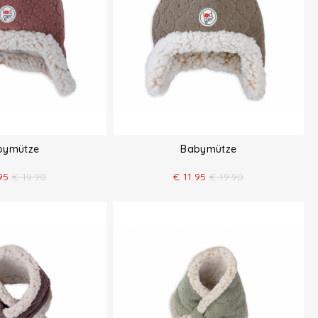
bymütze
Babymütze
95
€
19.90
€
11.95
€
19.90