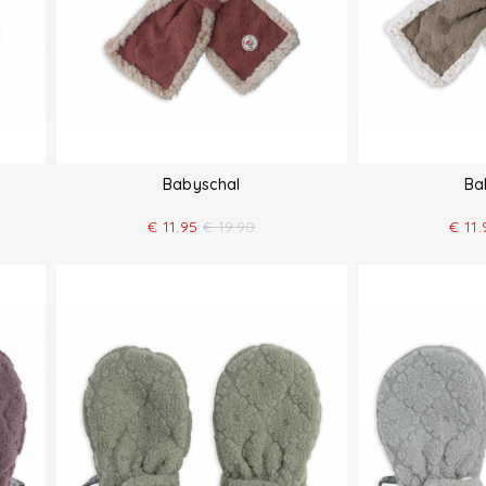
Babyschal
Ba
€
11.95
€
19.90
€
11.