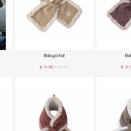
Babyschal
Ba
€
11.95
€
19.90
€
11.