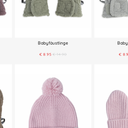
Babyfäustlinge
Baby
€
8.95
€
14.90
€
8.