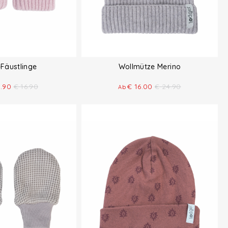
Fäustlinge
Wollmütze Merino
1.90
€
16.90
€
16.00
€
24.90
Ab