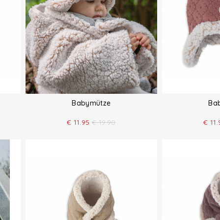
Babymütze
Ba
€
11.95
€
19.90
€
11.