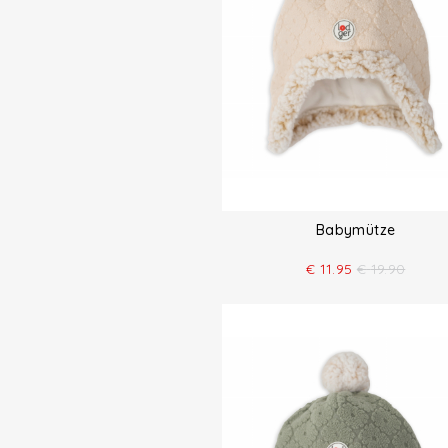
Babymütze
€
11.95
€
19.90