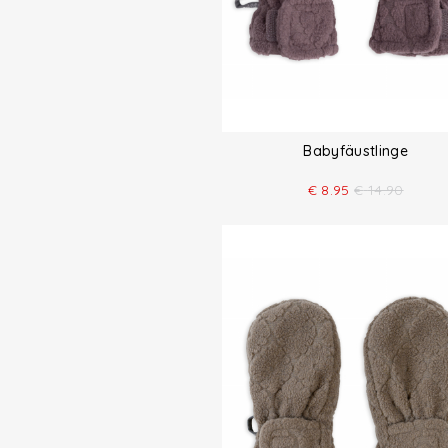
Babyfäustlinge
€
8.95
€
14.90