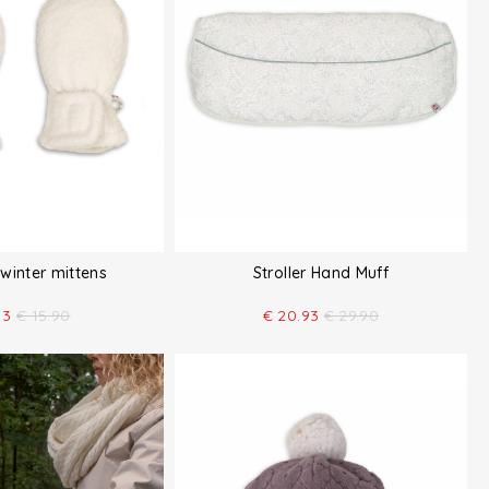
winter mittens
Stroller Hand Muff
13
€
15.90
€
20.93
€
29.90