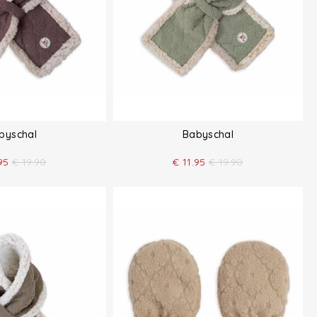
byschal
Babyschal
95
€
19.90
€
11.95
€
19.90