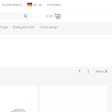
Kundendienst
DE
Anmelden
0.00
flege
Babyzimmer
Unterwegs
1
2
Next