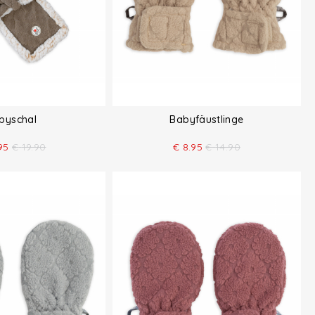
byschal
Babyfäustlinge
95
€
19.90
€
8.95
€
14.90