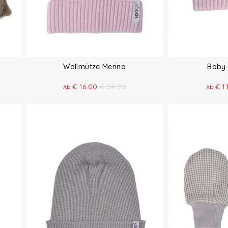
Wollmütze Merino
Baby-
€
16.00
€
24.90
€
1
Ab
Ab