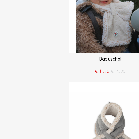
Babyschal
€
11.95
€
19.90