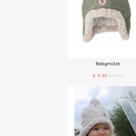
Babymütze
€
11.95
€
19.90