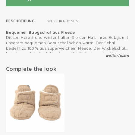
BESCHREIBUNG
SPEZIFIKATIONEN
Bequemer Babyschal aus Fleece
Diesen Herbst und Winter halten Sie den Hals Ihres Babys mit
unserem bequemen Babyschal schön warm. Der Schal
besteht zu 100 % aus superweichem Fleece. Der Wickelschal
hat eine praktische Schlaufe und bleibt fest um den Hals
weiterlesen
Kombinieren Sie den Babyschal mit einer Baby-Winterjacke
sitzen, sodass der Babyschal nicht verrutscht.
in einer beliebigen Farbe
Complete the look
Unser Muffler Wickelschal lässt sich gut mit passenden
Babymützen, Fäustlingen und Baby-Hausschuhen
kombinieren.
Superweiches Sherpa Fleece