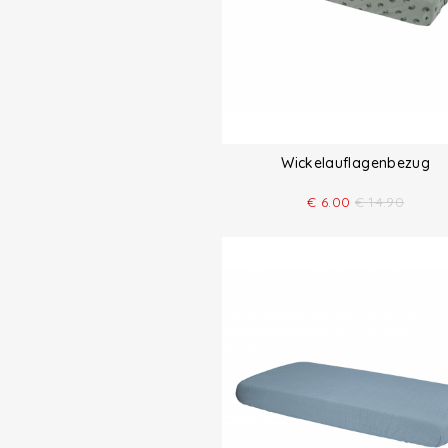
Wickelauflagenbezug
€
6.00
€
14.90