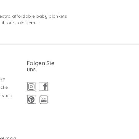
 extra affordable baby blankets
th our sale items!
Folgen Sie
uns
ke
äcke
fsack
g
e
ke maxi