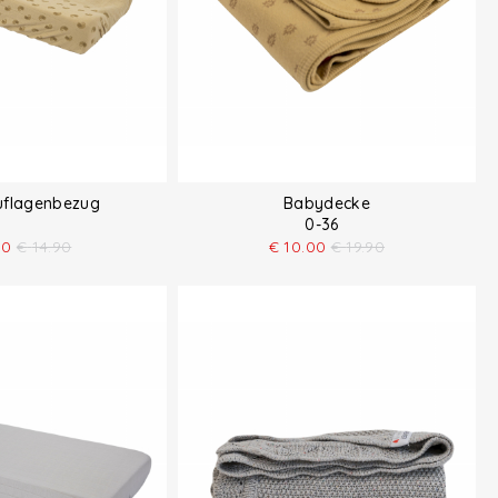
uflagenbezug
Babydecke
0-36
00
€
14.90
€
10.00
€
19.90