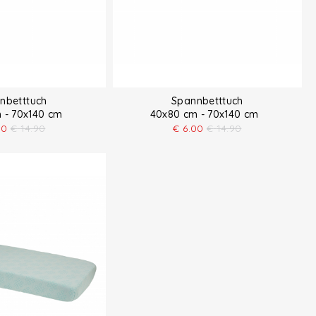
nbetttuch
Spannbetttuch
 - 70x140 cm
40x80 cm - 70x140 cm
00
€
14.90
€
6.00
€
14.90