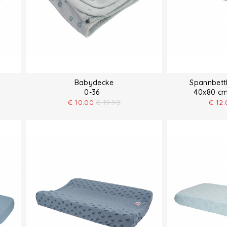
Babydecke
Spannbett
0-36
40x80 cm
€
10.00
€
19.90
€
12.