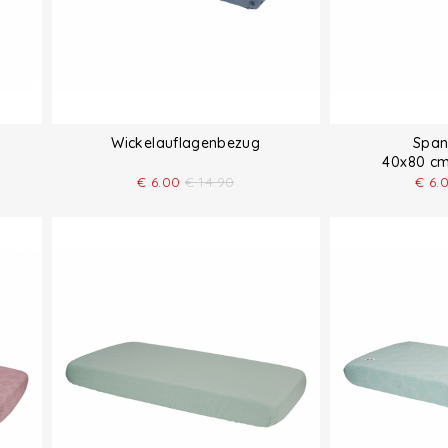
Wickelauflagenbezug
Span
40x80 cm
€
6.00
€
14.90
€
6.