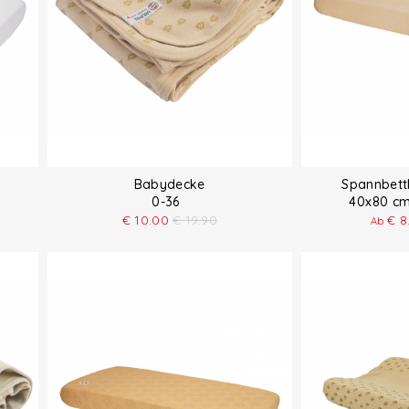
Babydecke
Spannbett
0-36
40x80 cm
€
10.00
€
19.90
€
8
Ab