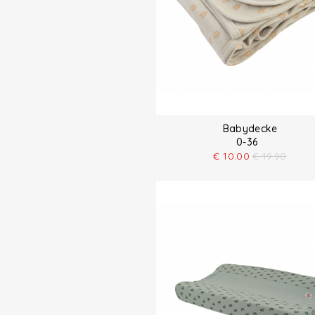
Babydecke
0-36
€
10.00
€
19.90