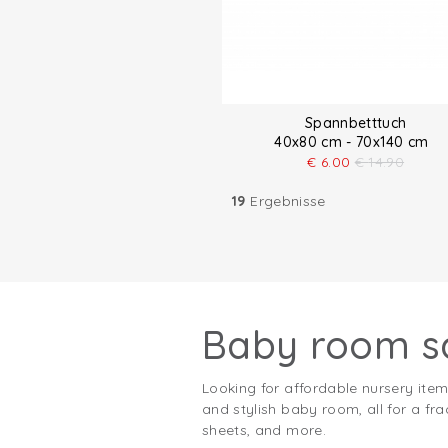
Spannbetttuch
40x80 cm - 70x140 cm
€
6.00
€
14.90
19
Ergebnisse
Baby room sa
Looking for affordable nursery item
and stylish baby room, all for a fr
sheets, and more.