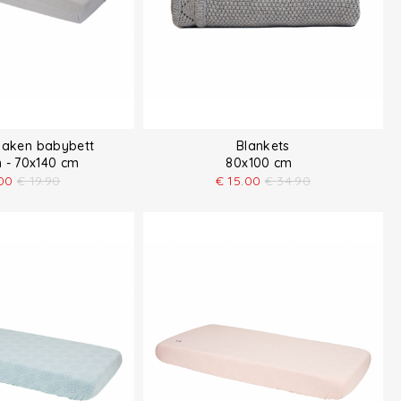
laken babybett
Blankets
 - 70x140 cm
80x100 cm
00
€
19.90
€
15.00
€
34.90