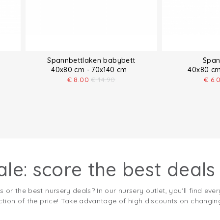
Spannbettlaken babybett
Span
40x80 cm - 70x140 cm
40x80 cm
€
8.00
€
14.90
€
6.
le: score the best deals
s or the best nursery deals? In our nursery outlet, you'll find ev
action of the price! Take advantage of high discounts on changin