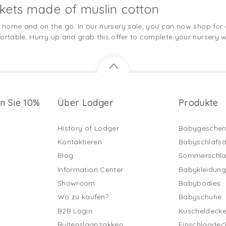
kets made of muslin cotton
at home and on the go. In our nursery sale, you can now shop for
ortable. Hurry up and grab this offer to complete your nursery wi
en Sie 10%
Über Lodger
Produkte
History of Lodger
Babygeschen
Kontaktieren
Babyschlafs
Blog
Sommerschla
Information Center
Babykleidun
Showroom
Babybodies
Wo zu kaufen?
Babyschuhe
B2B Login
Kuscheldeck
Buitenslaapzakken
Einschlagdec