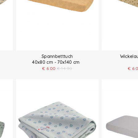
Spannbetttuch
Wickela
40x80 cm - 70x140 cm
€
6.00
€
14.90
€
6.