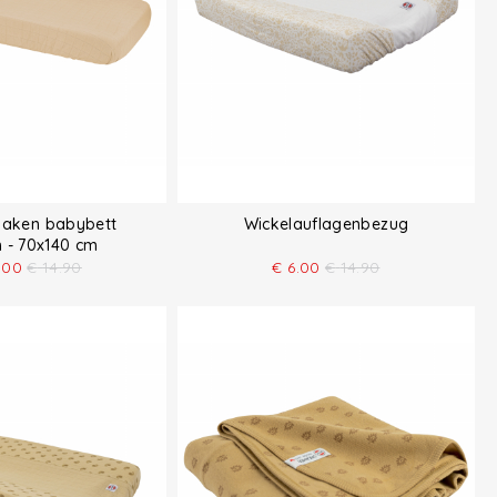
laken babybett
Wickelauflagenbezug
 - 70x140 cm
.00
€
14.90
€
6.00
€
14.90