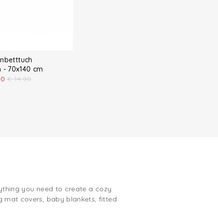
nbetttuch
 - 70x140 cm
00
€
14.90
erything you need to create a cozy
g mat covers, baby blankets, fitted