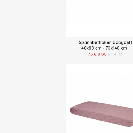
Spannbettlaken babybett
40x80 cm - 70x140 cm
€
8.00
€
14.90
Ab