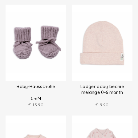
Baby-Hausschuhe
Lodger baby beanie
melange 0-6 month
0-6M
€
15.90
€
9.90