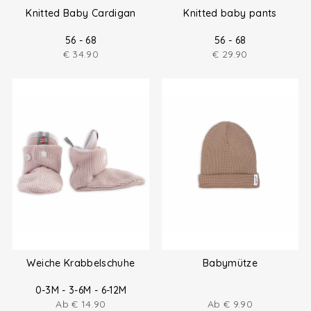
Knitted Baby Cardigan
Knitted baby pants
56 - 68
56 - 68
€
34.90
€
29.90
Weiche Krabbelschuhe
Babymütze
0-3M - 3-6M - 6-12M
Ab
€
14.90
Ab
€
9.90