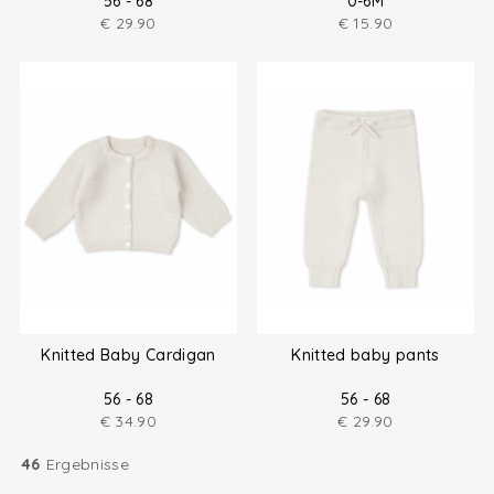
56 - 68
0-6M
€
29.90
€
15.90
Knitted Baby Cardigan
Knitted baby pants
56 - 68
56 - 68
€
34.90
€
29.90
46
Ergebnisse