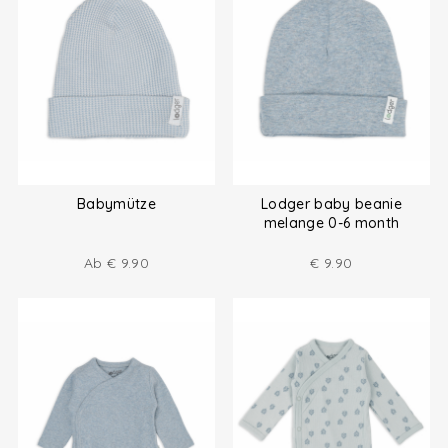
Babymütze
Lodger baby beanie
melange 0-6 month
Ab
€
9.90
€
9.90