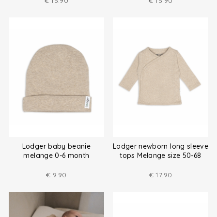
€
15.90
€
15.90
Lodger baby beanie
Lodger newborn long sleeve
melange 0-6 month
tops Melange size 50-68
€
9.90
€
17.90