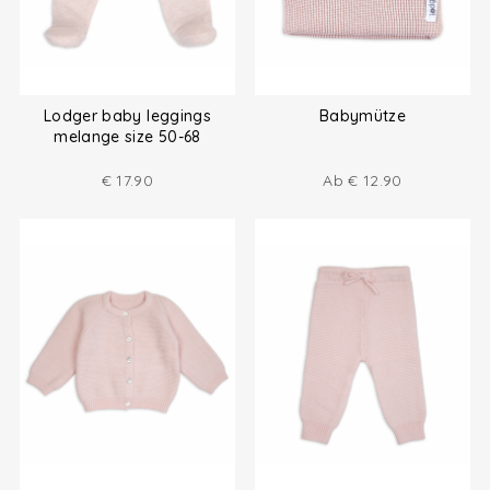
Lodger baby leggings
Babymütze
melange size 50-68
€
17.90
Ab
€
12.90