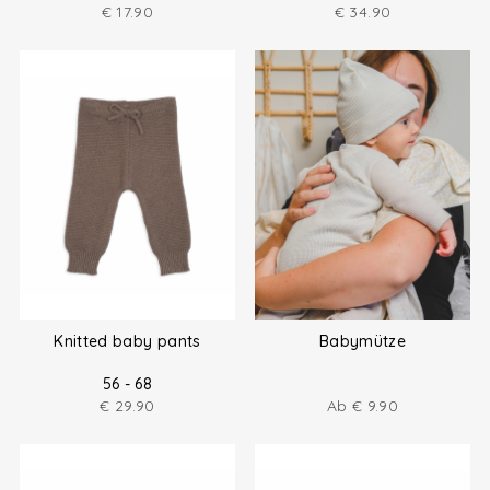
€
17.90
€
34.90
Knitted baby pants
Babymütze
56 - 68
€
29.90
Ab
€
9.90