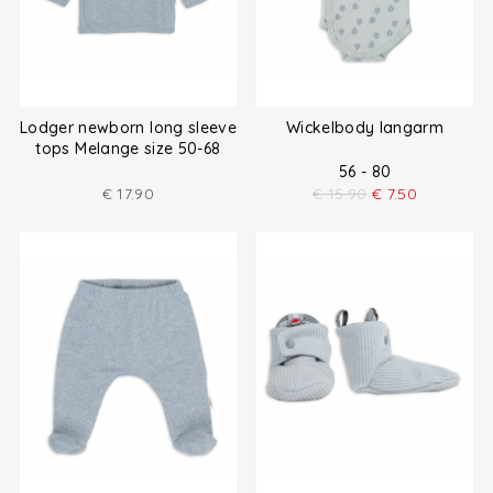
Lodger newborn long sleeve
Wickelbody langarm
tops Melange size 50-68
56 - 80
€
17.90
€
15.90
€
7.50