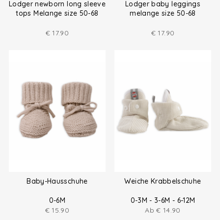
Lodger newborn long sleeve
Lodger baby leggings
tops Melange size 50-68
melange size 50-68
€
17.90
€
17.90
Baby-Hausschuhe
Weiche Krabbelschuhe
0-6M
0-3M - 3-6M - 6-12M
€
15.90
Ab
€
14.90