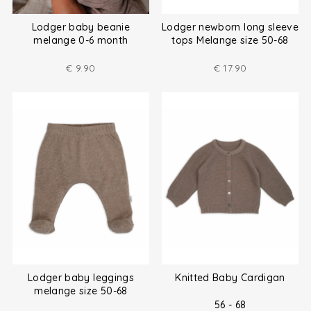
Lodger baby beanie
Lodger newborn long sleeve
melange 0-6 month
tops Melange size 50-68
€
9.90
€
17.90
Lodger baby leggings
Knitted Baby Cardigan
melange size 50-68
56 - 68