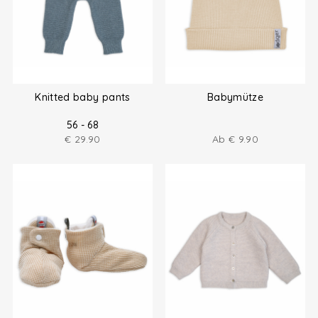
Knitted baby pants
Babymütze
56 - 68
€
29.90
Ab
€
9.90