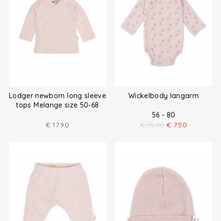
Lodger newborn long sleeve
Wickelbody langarm
tops Melange size 50-68
56 - 80
€
17.90
€
15.90
€
7.50