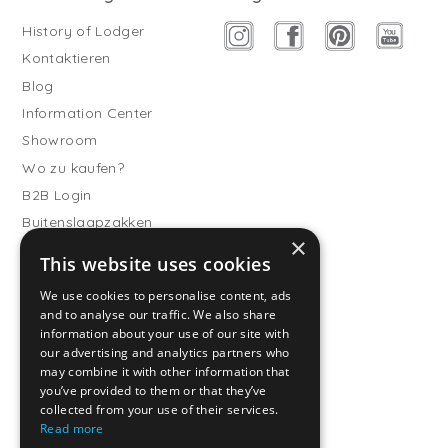
History of Lodger
Kontaktieren
Blog
Information Center
Showroom
Wo zu kaufen?
B2B Login
Buitenslaapzakken
×
Werde Vertriebspartner
This website uses cookies
Kundendienst
We use cookies to personalise content, ads
and to analyse our traffic. We also share
Häufig gestellte Fragen
information about your use of our site with
Versand & Lieferung
our advertising and analytics partners who
Rückgabe
may combine it with other information that
you’ve provided to them or that they’ve
Zahlungsarten
collected from your use of their services.
Allgemeine
Read more
Geschäftsbedingungen