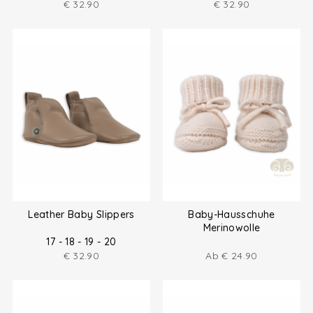
€
32.90
€
32.90
Leather Baby Slippers
Baby-Hausschuhe
Merinowolle
17 - 18 - 19 - 20
€
32.90
Ab
€
24.90