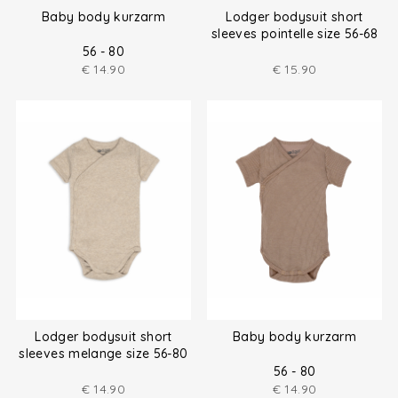
Baby body kurzarm
Lodger bodysuit short
sleeves pointelle size 56-68
56 - 80
€
14.90
€
15.90
Lodger bodysuit short
Baby body kurzarm
sleeves melange size 56-80
56 - 80
€
14.90
€
14.90