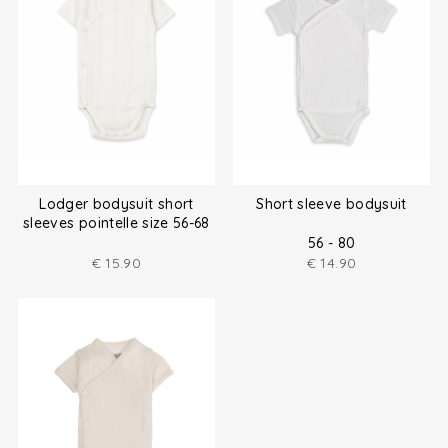
Lodger bodysuit short
Short sleeve bodysuit
sleeves pointelle size 56-68
56 - 80
€
15.90
€
14.90