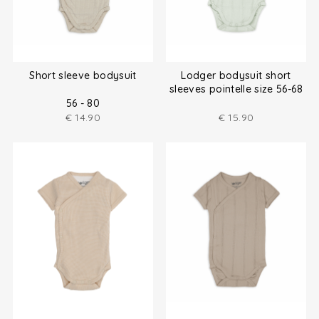
Short sleeve bodysuit
Lodger bodysuit short
sleeves pointelle size 56-68
56 - 80
€
14.90
€
15.90