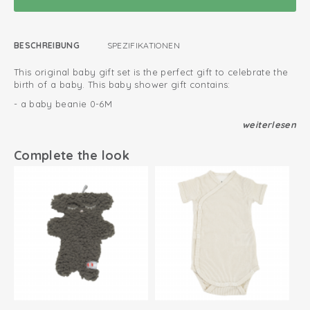
BESCHREIBUNG
SPEZIFIKATIONEN
This original baby gift set is the perfect gift to celebrate the
birth of a baby. This baby shower gift contains:
- a baby beanie 0-6M
- soft cotton newborn slippers
weiterlesen
- a newborn jumpsuit Melange
Complete the look
This gift set will be wrapped in a special box. You can leave a
personal message with each gift set to make it more
personal. Ofcourse, we deliver the baby gift set to the
address of your choice.
Wrapped in special gift box
We deliver at your requested address
Luxurious and original baby gift