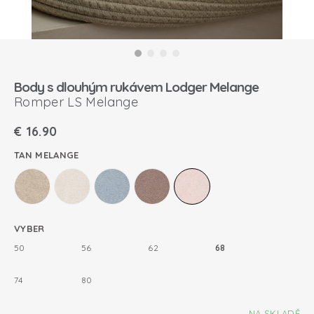
Body s dlouhým rukávem Lodger Melange
Romper LS Melange
€
16.90
TAN MELANGE
VYBER
50
56
62
68
74
80
NA SKLADĚ