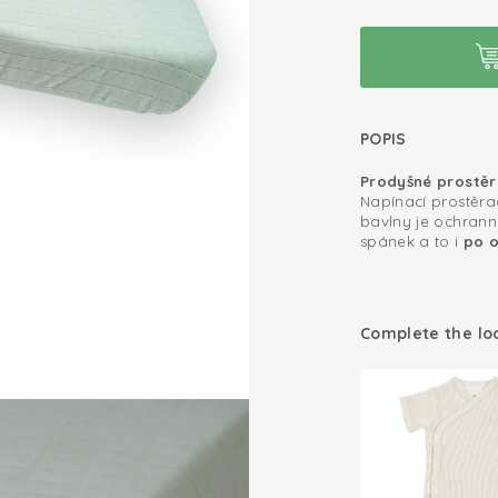
POPIS
Prodyšné prostěr
Napínací prostěr
bavlny je ochrann
spánek a to i
po 
kvalitním
Certifikát Oeko-
,
vlastno
Perfektní střih
Prostěradlo do p
Díky dokonalému s
Complete the lo
100% organická
pevně na svém mís
vašeho miminka. P
postýlky či kolébk