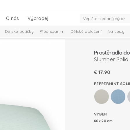
O nás
Výprodej
Dětské botičky
Před spaním
Dětské oblečení
Na cesty
iminko
Dárkový set pro miminka
Kolekce Ciumbelle
Solid 
Prostěradlo do
Slumber Solid
€
17.90
PEPPERMINT SOLI
VYBER
60x120 cm