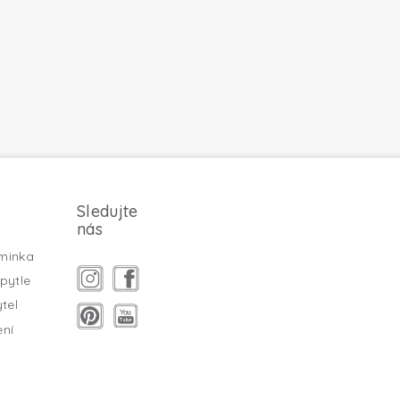
Sledujte
nás
minka
pytle
tel
ení