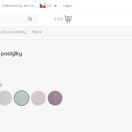
Zákaznický servis
CZ
Login
0.00
Zavinovačky
Péče
Collection
Melange Collection
 postýlky
D