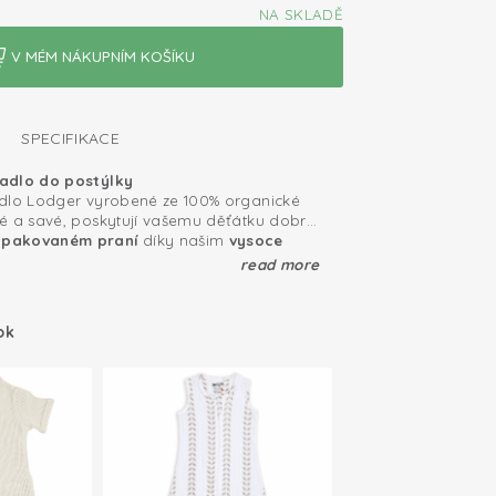
NA SKLADĚ
SPECIFIKACE
adlo do postýlky
adlo Lodger vyrobené ze 100% organické
é a savé, poskytují vašemu děťátku dobrý
opakovaném praní
díky našim
vysoce
Tex: bez škodlivých látek
ručně vyvinutým prémiovým látkám.
read more
 díky elastickému pásku po obvodu
ostýlky s perfektním střihem
třihu zůstávají naše napínací prostěradla
ok
 bavlna, prodyšná a měkká
tě, takže se nemusíte bát bouřlivých nocí
rostěradlo se hodí do každé standardní
y.