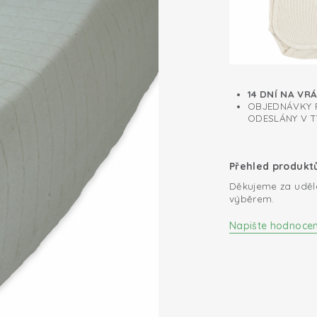
14 DNÍ NA VR
OBJEDNÁVKY P
ODESLÁNY V T
Přehled produkt
Děkujeme za uděl
výběrem.
Napište hodnocen