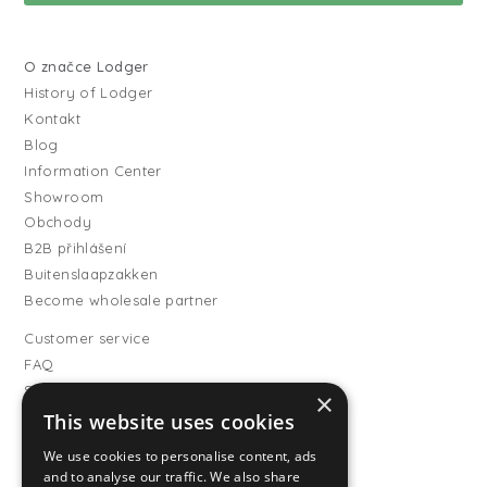
O značce Lodger
History of Lodger
Kontakt
Blog
Information Center
Showroom
Obchody
B2B přihlášení
Buitenslaapzakken
Become wholesale partner
Customer service
FAQ
Shipping
×
Vrácení
This website uses cookies
Způsoby platby
We use cookies to personalise content, ads
Všeobecné obchodní
and to analyse our traffic. We also share