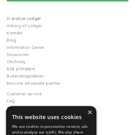
O značce Lodger
History of Lodger
Kontakt
Blog
Information Center
Showroom
Obchody
B2B přihlášení
Buitenslaapzakken
Become wholesale partner
Customer service
FAQ
Shipping
×
Vrácení
This website uses cookies
Způsoby platby
We use cookies to personalise content, ads
Všeobecné obchodní
and to analyse our traffic. We also share