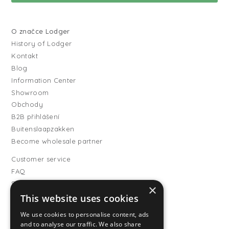
O značce Lodger
History of Lodger
Kontakt
Blog
Information Center
Showroom
Obchody
B2B přihlášení
Buitenslaapzakken
Become wholesale partner
Customer service
FAQ
Shipping
×
Vrácení
This website uses cookies
Způsoby platby
We use cookies to personalise content, ads
Všeobecné obchodní
and to analyse our traffic. We also share