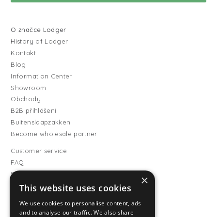
O značce Lodger
History of Lodger
Kontakt
Blog
Information Center
Showroom
Obchody
B2B přihlášení
Buitenslaapzakken
Become wholesale partner
Customer service
FAQ
Shipping
×
Vrácení
This website uses cookies
Způsoby platby
We use cookies to personalise content, ads
Všeobecné obchodní
and to analyse our traffic. We also share