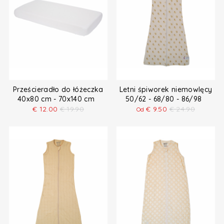
Prześcieradło do łóżeczka
Letni śpiworek niemowlęcy
40x80 cm - 70x140 cm
50/62 - 68/80 - 86/98
€
12.00
€
19.90
€
9.50
€
24.90
Od