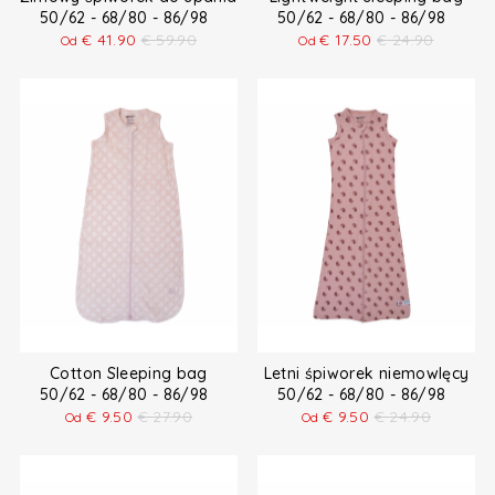
50/62 - 68/80 - 86/98
50/62 - 68/80 - 86/98
€
41.90
€
59.90
€
17.50
€
24.90
Od
Od
Cotton Sleeping bag
Letni śpiworek niemowlęcy
50/62 - 68/80 - 86/98
50/62 - 68/80 - 86/98
€
9.50
€
27.90
€
9.50
€
24.90
Od
Od