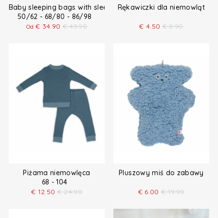
Baby sleeping bags with sleeves
Rękawiczki dla niemowląt
50/62 - 68/80 - 86/98
€
34.90
€
49.90
€
4.50
€
8.90
Od
Piżama niemowlęca
Pluszowy miś do zabawy
68 - 104
€
12.50
€
24.90
€
6.00
€
19.90