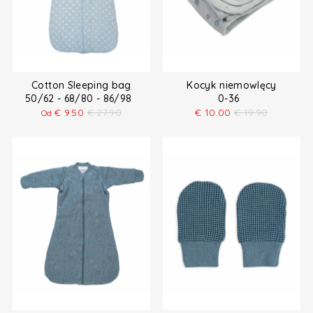
Cotton Sleeping bag
Kocyk niemowlęcy
50/62 - 68/80 - 86/98
0-36
€
9.50
€
27.90
€
10.00
€
19.90
Od