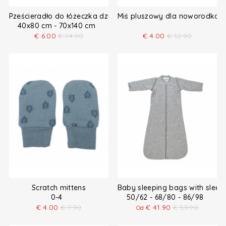
Pześcieradło do łóżeczka dziecięcego
Miś pluszowy dla noworodka
40x80 cm - 70x140 cm
€
6.00
€
14.90
€
4.00
€
12.90
Scratch mittens
Baby sleeping bags with sleev
0-4
50/62 - 68/80 - 86/98
€
4.00
€
7.90
€
41.90
€
59.90
Od