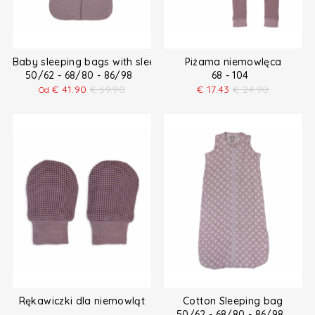
Baby sleeping bags with sleeves
Piżama niemowlęca
50/62 - 68/80 - 86/98
68 - 104
€
41.90
€
59.90
€
17.43
€
24.90
Od
Rękawiczki dla niemowląt
Cotton Sleeping bag
50/62 - 68/80 - 86/98