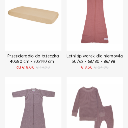
Prześcieradło do łóżeczka
Letni śpiworek dla niemowląt
40x80 cm - 70x140 cm
50/62 - 68/80 - 86/98
€
8.00
€
14.90
€
9.50
€
24.90
Od