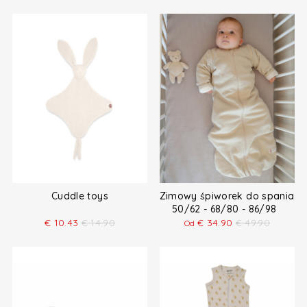
Cuddle toys
Zimowy śpiworek do spania dl
50/62 - 68/80 - 86/98
€
10.43
€
14.90
€
34.90
€
49.90
Od