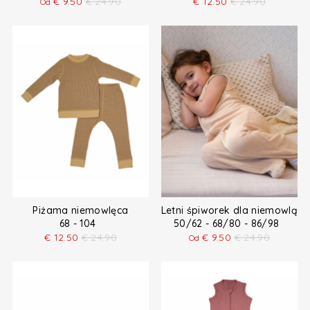
€
9.50
€
24.90
€
12.50
€
24.90
Od
Piżama niemowlęca
Letni śpiworek dla niemowląt
68 - 104
50/62 - 68/80 - 86/98
€
12.50
€
24.90
€
9.50
€
24.90
Od