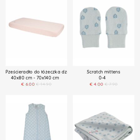
Pześcieradło do łóżeczka dziecięcego
Scratch mittens
40x80 cm - 70x140 cm
0-4
€
6.00
€
14.90
€
4.00
€
7.90