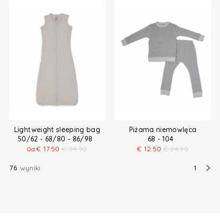
Lightweight sleeping bag
Piżama niemowlęca
50/62 - 68/80 - 86/98
68 - 104
€
17.50
€
24.90
€
12.50
€
24.90
Od
76
wyniki
1