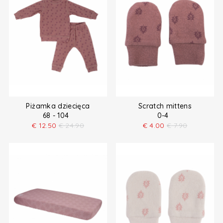
Piżamka dziecięca
Scratch mittens
68 - 104
0-4
€
12.50
€
24.90
€
4.00
€
7.90