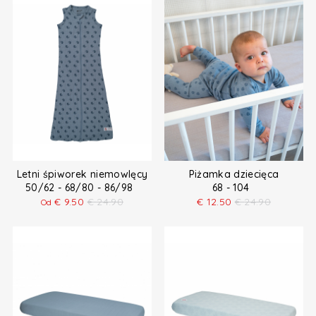
Letni śpiworek niemowlęcy
Piżamka dziecięca
50/62 - 68/80 - 86/98
68 - 104
€
9.50
€
24.90
€
12.50
€
24.90
Od