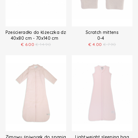
Pześcieradło do łóżeczka dziecięcego
Scratch mittens
40x80 cm - 70x140 cm
0-4
€
6.00
€
14.90
€
4.00
€
7.90
Zimowy śpiworek do spania dla niemowląt
Lightweight sleeping bag