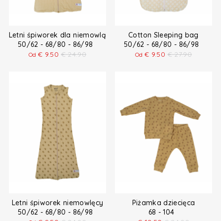
Letni śpiworek dla niemowląt
Cotton Sleeping bag
50/62 - 68/80 - 86/98
50/62 - 68/80 - 86/98
€
9.50
€
24.90
€
9.50
€
27.90
Od
Od
Letni śpiworek niemowlęcy
Piżamka dziecięca
50/62 - 68/80 - 86/98
68 - 104