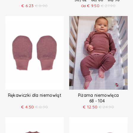
€
6.23
€
8.90
€
9.50
€
27.90
Od
Rękawiczki dla niemowląt
Piżama niemowlęca
68 - 104
€
4.50
€
8.90
€
12.50
€
24.90