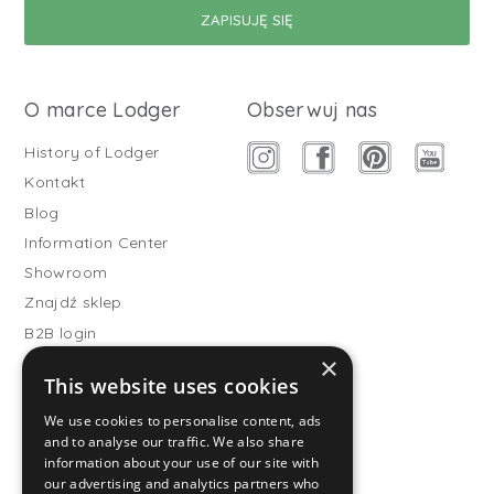
O marce Lodger
Obserwuj nas
History of Lodger
Kontakt
Blog
Information Center
Showroom
Znajdź sklep
B2B login
×
Buitenslaapzakken
This website uses cookies
Become wholesale partner
We use cookies to personalise content, ads
Customer service
and to analyse our traffic. We also share
information about your use of our site with
FAQ
our advertising and analytics partners who