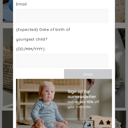
Email:
(Expected) Date of birth of
youngest child?
(DD/MM/YYYY):