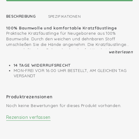
BESCHREIBUNG
SPEZIFIKATIONEN
100% Baumwolle und komfortable Kratzfäustlinge
Praktische Kratzfäustlinge für Neugeborene aus 100%
Baumwolle. Durch den weichen und dehnbaren Stoff
umschließen Sie die Hände angenehm. Die Kratzfäustlinge
sorgen dafür, dass Babys durch scharfe Nägel nicht
weiterlesen
Stellen Sie mit unserer Baby Essentials Linie ein schönes
aufwachen.
Babyset zusammen.
14 TAGE WIDERRUFSRECHT
Öko-Tex zertifiziert: frei von Schadstoffen
MON-FREI VOR 16.00 UHR BESTELLT, AM GLEICHEN TAG
VERSANDT
Weich und dehnbare Baumwolle
Fäustlinge verhindern, dass sich das Baby kratzt
Produktrezensionen
Noch keine Bewertungen für dieses Produkt vorhanden.
Rezension verfassen