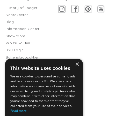
History of Lodger
Kontaktieren
Blog
Information Center
Showroom
Wo zu kaufen?
B2B Login
Buitenslaapzakken
×
Werde Vertriebspartner
This website uses cookies
Kundendienst
We use cookies to personalise content, ads
and to analyse our traffic. We also share
Häufig gestellte Fragen
information about your use of our site with
Versand & Lieferung
our advertising and analytics partners who
Rückgabe
may combine it with other information that
you’ve provided to them or that they’ve
Zahlungsarten
collected from your use of their services.
Allgemeine
Read more
Geschäftsbedingungen