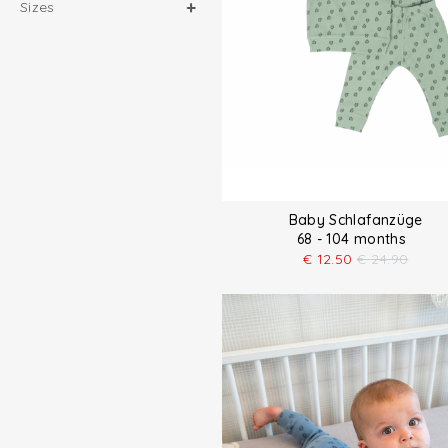
Sizes
Baby Schlafanzüge
68 - 104 months
€
12.50
€
24.90