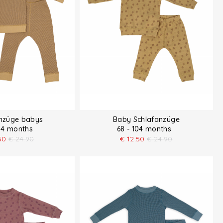
anzüge babys
Baby Schlafanzüge
104 months
68 - 104 months
50
€
24.90
€
12.50
€
24.90