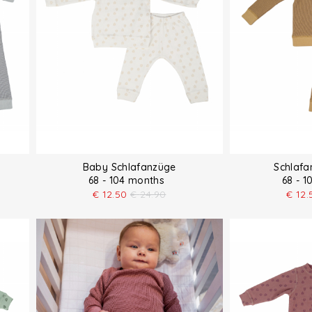
Baby Schlafanzüge
Schlaf
68 - 104 months
68 - 
€
12.50
€
24.90
€
12.