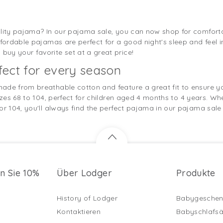
uality pajama? In our pajama sale, you can now shop for comfor
ffordable pajamas are perfect for a good night's sleep and feel in
uy your favorite set at a great price!
ect for every season
ade from breathable cotton and feature a great fit to ensure y
izes 68 to 104, perfect for children aged 4 months to 4 years. Wh
or 104, you'll always find the perfect pajama in our pajama sale 
en Sie 10%
Über Lodger
Produkte
History of Lodger
Babygeschen
Kontaktieren
Babyschlafs