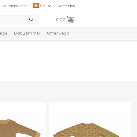
Kundendienst
CH
Anmelden
0.00
lege
Babyzimmer
Unterwegs