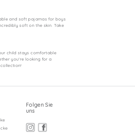
table and soft pajamas for boys
credibly soft on the skin. Take
our child stays comfortable
ether you're looking for a
collection!
Folgen Sie
uns
ke
äcke