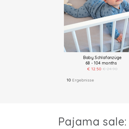
Baby Schlafanzüge
68 - 104 months
€
12.50
€
24.90
10
Ergebnisse
Pajama sale: