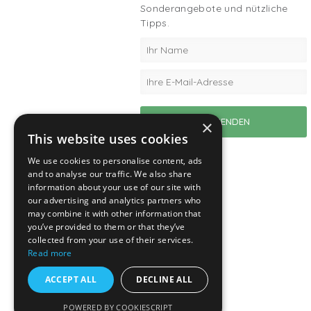
Sonderangebote und nützliche
Tipps.
×
This website uses cookies
We use cookies to personalise content, ads
and to analyse our traffic. We also share
information about your use of our site with
our advertising and analytics partners who
may combine it with other information that
you’ve provided to them or that they’ve
collected from your use of their services.
Read more
ACCEPT ALL
DECLINE ALL
POWERED BY COOKIESCRIPT