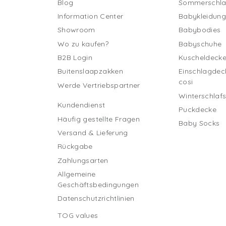
Blog
Sommerschla
Information Center
Babykleidun
Showroom
Babybodies
Wo zu kaufen?
Babyschuhe
B2B Login
Kuscheldeck
Buitenslaapzakken
Einschlagdec
cosi
Werde Vertriebspartner
Winterschlaf
Kundendienst
Puckdecke
Häufig gestellte Fragen
Baby Socks
Versand & Lieferung
Rückgabe
Zahlungsarten
Allgemeine
Geschäftsbedingungen
Datenschutzrichtlinien
TOG values