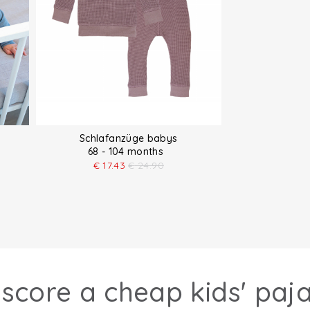
Schlafanzüge babys
68 - 104 months
€
17.43
€
24.90
 score a cheap kids' paj