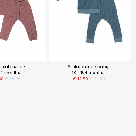
chlafanzüge
Schlafanzüge babys
104 months
68 - 104 months
50
€
24.90
€
12.50
€
24.90