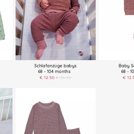
Schlafanzüge babys
Baby S
68 - 104 months
68 - 
€
12.50
€
24.90
€
12.