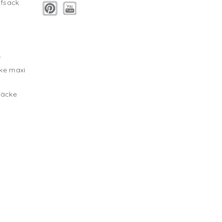
fsack
g
e
ke maxi
säcke