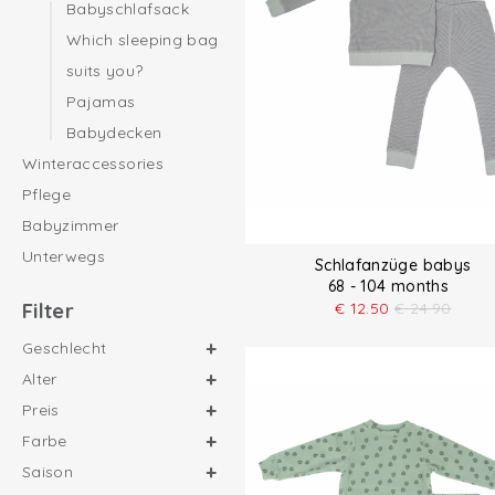
Babyschlafsack
Which sleeping bag
suits you?
Pajamas
Babydecken
Winteraccessories
Pflege
Babyzimmer
Unterwegs
Schlafanzüge babys
68 - 104 months
Filter
€
12.50
€
24.90
Geschlecht
Alter
Preis
Farbe
Saison