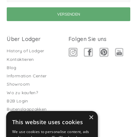
Über Lodger
Folgen Sie uns
History of Lodger
Kontaktieren
Blog
Information Center
Showroom
Wo zu kaufen?
B2B Login
Buitenslaapzakken
×
Werde Vertriebspartner
This website uses cookies
Kundendienst
We use cookies to personalise content, ads