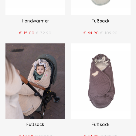
Handwärmer
Fußsack
€
15.00
€
32.90
€
64.90
€
109.90
Fußsack
Fußsack