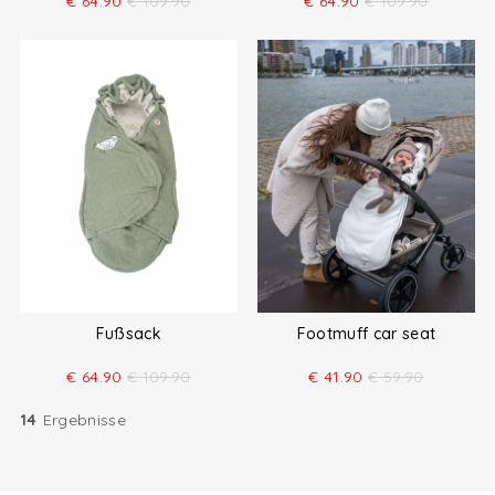
€
64.90
€
109.90
€
64.90
€
109.90
Fußsack
Footmuff car seat
€
64.90
€
109.90
€
41.90
€
59.90
14
Ergebnisse