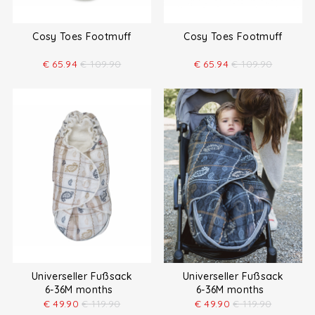
Cosy Toes Footmuff
Cosy Toes Footmuff
€
65.94
€
109.90
€
65.94
€
109.90
Universeller Fußsack
Universeller Fußsack
6-36M months
6-36M months
€
49.90
€
119.90
€
49.90
€
119.90