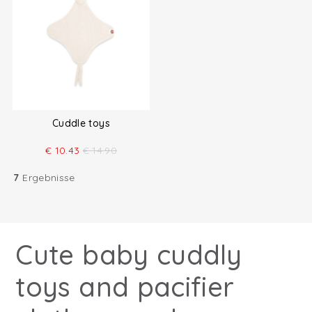
Cuddle toys
€
10.43
€
14.90
7
Ergebnisse
Cute baby cuddly
toys and pacifier