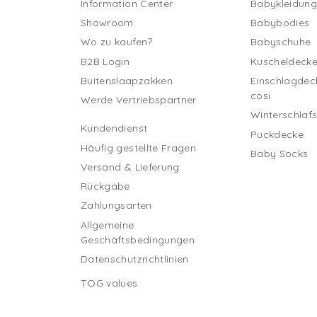
Information Center
Babykleidun
Showroom
Babybodies
Wo zu kaufen?
Babyschuhe
B2B Login
Kuscheldeck
Buitenslaapzakken
Einschlagdec
cosi
Werde Vertriebspartner
Winterschlaf
Kundendienst
Puckdecke
Häufig gestellte Fragen
Baby Socks
Versand & Lieferung
Rückgabe
Zahlungsarten
Allgemeine
Geschäftsbedingungen
Datenschutzrichtlinien
TOG values