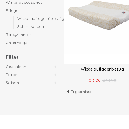
Winteraccessories
Pflege
Wickelauflagenüberzüge
Schmusetuch
Babyzimmer
Unterwegs
Filter
Geschlecht
Wickelauflagenbezug
Farbe
€
6.00
€
14.90
Saison
4
Ergebnisse