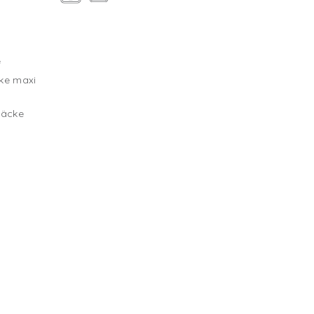
g
e
ke maxi
säcke