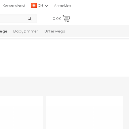
Kundendienst
CH
Anmelden
0.00
lege
Babyzimmer
Unterwegs