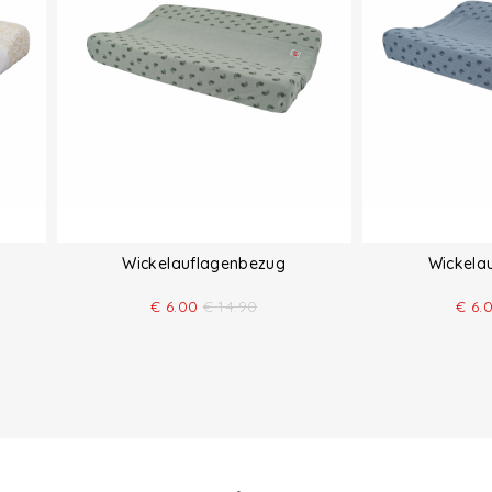
Wickelauflagenbezug
Wickela
€
6.00
€
14.90
€
6.