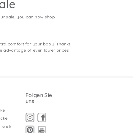
ale
our sale, you can now shop
tra comfort for your baby. Thanks
ake advantage of even lower prices
Folgen Sie
uns
ke
äcke
fsack