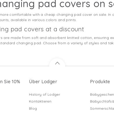
hanging pad covers on s
more comfortable with a cheap changing pad cover on sale. In 
nts, available in various colors and prints.
ging pad covers at a discount
s are made from soft and absorbent knitted cotton, ensuring ex
 any standard changing pad. Choose from a variety of styles and t
en Sie 10%
Über Lodger
Produkte
History of Lodger
Babygeschen
Kontaktieren
Babyschlafs
Blog
Sommerschla