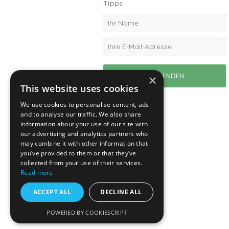
Tipps.
×
This website uses cookies
We use cookies to personalise content, ads
and to analyse our traffic. We also share
information about your use of our site with
our advertising and analytics partners who
may combine it with other information that
you’ve provided to them or that they’ve
collected from your use of their services.
Read more
ACCEPT ALL
DECLINE ALL
POWERED BY COOKIESCRIPT