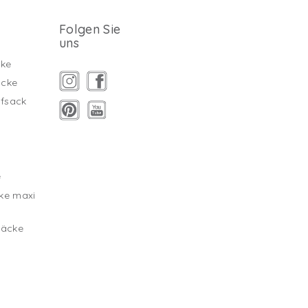
Folgen Sie
uns
ke
äcke
fsack
g
e
ke maxi
säcke