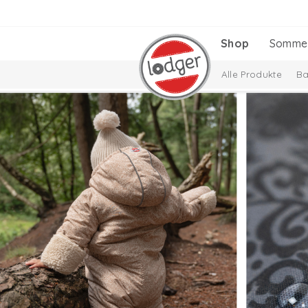
Shop
Somme
Alle Produkte
Ba
Baby Essentials
Babysocken
Da