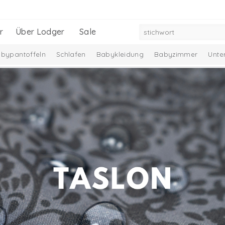
r
Über Lodger
Sale
bypantoffeln
Schlafen
Babykleidung
Babyzimmer
Unte
Baby-Geschenkset
Neu
Black Friday bestsellers -30%
Ciumb
udzfunkcionālās