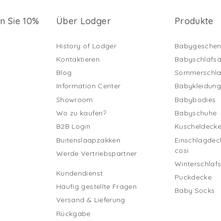
en Sie 10%
Über Lodger
Produkte
History of Lodger
Babygeschen
Kontaktieren
Babyschlafs
Blog
Sommerschla
Information Center
Babykleidun
Showroom
Babybodies
Wo zu kaufen?
Babyschuhe
B2B Login
Kuscheldeck
Buitenslaapzakken
Einschlagdec
cosi
Werde Vertriebspartner
Winterschlaf
Kundendienst
Puckdecke
Häufig gestellte Fragen
Baby Socks
Versand & Lieferung
Rückgabe