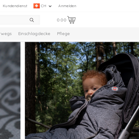
Kundendienst
CH
Anmelden
0.00
rwegs
Einschlagdecke
Pflege
elle Kollektion
Taslon Collection