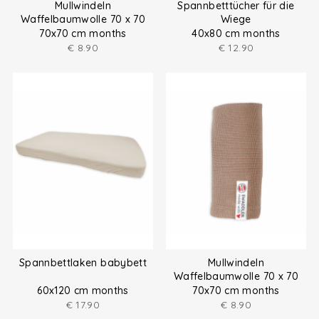
Mullwindeln
Spannbetttücher für die
Waffelbaumwolle 70 x 70
Wiege
cm
70x70 cm months
40x80 cm months
€
8.90
€
12.90
Spannbettlaken babybett
Mullwindeln
Waffelbaumwolle 70 x 70
cm
60x120 cm months
70x70 cm months
€
17.90
€
8.90