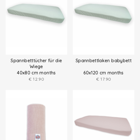
Spannbetttücher für die
Spannbettlaken babybett
Wiege
40x80 cm months
60x120 cm months
€
12.90
€
17.90