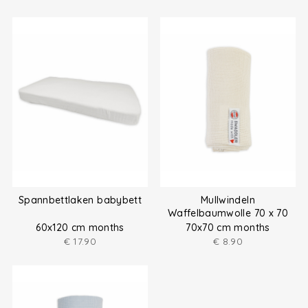
Spannbettlaken babybett
Mullwindeln
Waffelbaumwolle 70 x 70
cm
60x120 cm months
70x70 cm months
€
17.90
€
8.90