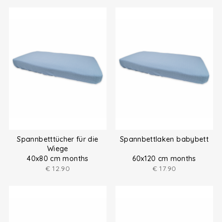
Spannbetttücher für die
Spannbettlaken babybett
Wiege
40x80 cm months
60x120 cm months
€
12.90
€
17.90