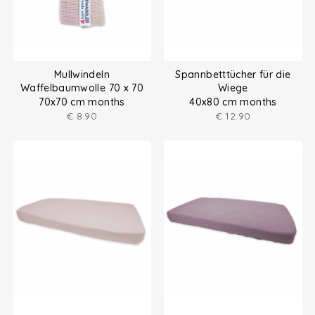
Mullwindeln
Spannbetttücher für die
Waffelbaumwolle 70 x 70
Wiege
cm
70x70 cm months
40x80 cm months
€
8.90
€
12.90