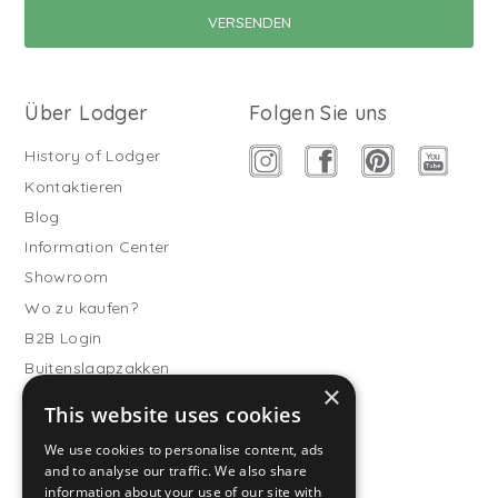
Über Lodger
Folgen Sie uns
History of Lodger
Kontaktieren
Blog
Information Center
Showroom
Wo zu kaufen?
B2B Login
Buitenslaapzakken
×
Werde Vertriebspartner
This website uses cookies
Kundendienst
We use cookies to personalise content, ads
and to analyse our traffic. We also share
Häufig gestellte Fragen
information about your use of our site with