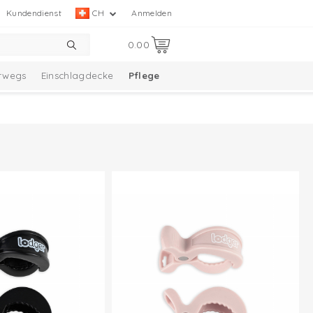
Kundendienst
CH
Anmelden
0.00
rwegs
Einschlagdecke
Pflege
elle Kollektion
Taslon Collection