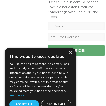
Bleiben Sie auf dem Laufenden
über die neuesten Produkte,
Sonderangebote und nützliche
Tipps.
×
This website uses cookies
We use cookies to personalise content, ads
and to analyse our traffic. We also share
information about your use of our site with
our advertising and analytics partners who
may combine it with other information that
you’ve provided to them or that they’ve
collected from your use of their services.
Read more
ACCEPT ALL
DECLINE ALL