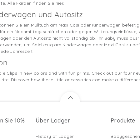
e. Alle Farben finden Sie hier.
nderwagen und Autositz
können Sie ein Mulltuch am Maxi Cosi oder Kinderwagen befestig
für ein Nachmittagsschläfchen oder gegen Witterungseinflüsse, 
agen oder den Autositz nicht vollständig ab. Ihr Baby muss aus
 verwenden, um Spielzeug am Kinderwagen oder Maxi Cosi zu bef
jede Jahreszeit!
ion
le Clips in new colors and with fun prints. Check out our four n
ite. Discover how these little accessories can make a difference 
en Sie 10%
Über Lodger
Produkte
History of Lodger
Babygeschen