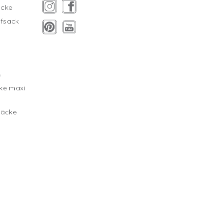
äcke
fsack
g
e
ke maxi
säcke