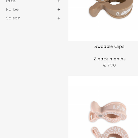
Preis
Farbe
Saison
Swaddle Clips
2-pack months
€
7.90