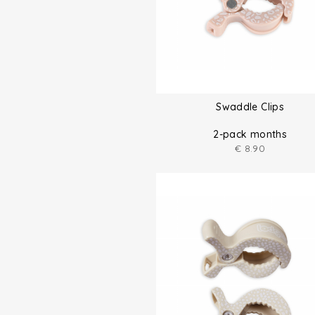
Swaddle Clips
2-pack months
€
8.90