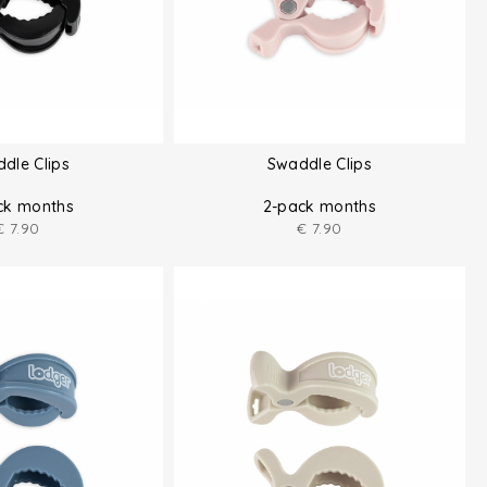
dle Clips
Swaddle Clips
ck months
2-pack months
€
7.90
€
7.90