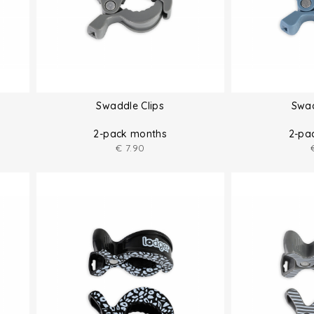
Swaddle Clips
Swad
2-pack months
2-pa
€
7.90