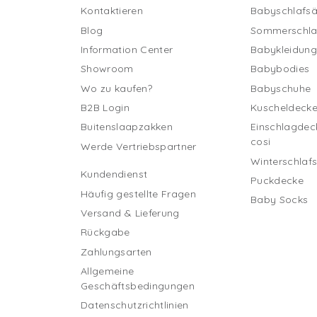
Kontaktieren
Babyschlafs
Blog
Sommerschla
Information Center
Babykleidun
Showroom
Babybodies
Wo zu kaufen?
Babyschuhe
B2B Login
Kuscheldeck
Buitenslaapzakken
Einschlagdec
cosi
Werde Vertriebspartner
Winterschlaf
Kundendienst
Puckdecke
Häufig gestellte Fragen
Baby Socks
Versand & Lieferung
Rückgabe
Zahlungsarten
Allgemeine
Geschäftsbedingungen
Datenschutzrichtlinien