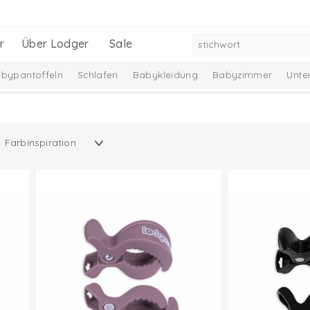
r
Über Lodger
Sale
bypantoffeln
Schlafen
Babykleidung
Babyzimmer
Unte
Baby-Geschenkset
Neu
Black Friday bestsellers -30%
Ciumb
udzfunkcionālās