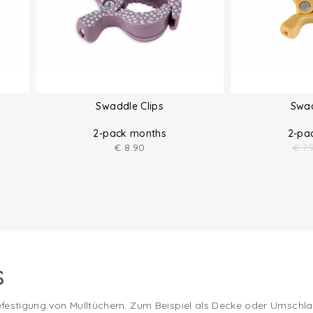
Swaddle Clips
Swad
2-pack months
2-pa
€
8.90
€
7.
s
festigung von Mulltüchern. Zum Beispiel als Decke oder Umschlag