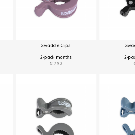
Swaddle Clips
Swad
2-pack months
2-pa
€
7.90