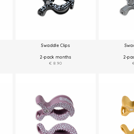
Swaddle Clips
Swad
2-pack months
2-pa
€
8.90