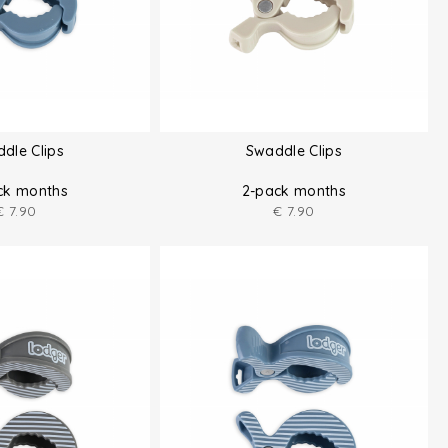
dle Clips
Swaddle Clips
ck months
2-pack months
€
7.90
€
7.90