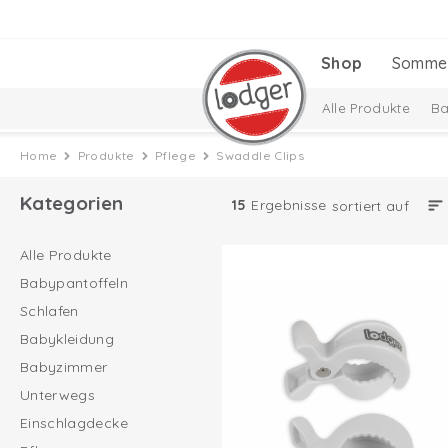
Shop
Somme
Alle Produkte
Ba
Baby Essentials
Home
Produkte
Pflege
Swaddle Clips
Babysocken
Da
Kategorien
15
Ergebnisse
sortiert auf
Alle Produkte
Babypantoffeln
Schlafen
Babykleidung
Babyzimmer
Unterwegs
Einschlagdecke