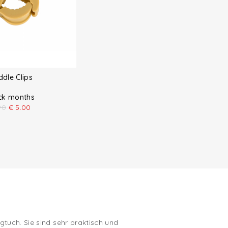
dle Clips
ck months
90
€
5.00
tuch. Sie sind sehr praktisch und