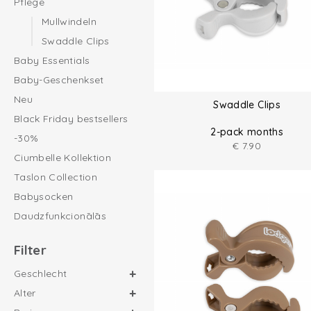
Pflege
Mullwindeln
Swaddle Clips
Baby Essentials
Baby-Geschenkset
Neu
Swaddle Clips
Black Friday bestsellers
2-pack months
-30%
€
7.90
Ciumbelle Kollektion
Taslon Collection
Babysocken
Daudzfunkcionālās
Filter
Geschlecht
Alter