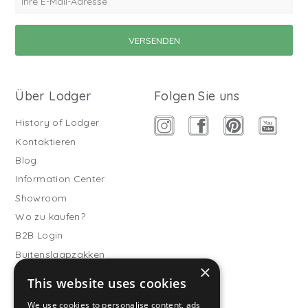
Über Lodger
Folgen Sie uns
History of Lodger
Kontaktieren
Blog
Information Center
Showroom
Wo zu kaufen?
B2B Login
Buitenslaapzakken
×
Werde Vertriebspartner
This website uses cookies
Kundendienst
We use cookies to personalise content, ads