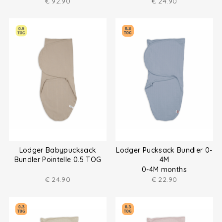
€
92.90
€
24.90
Lodger Babypucksack
Lodger Pucksack Bundler 0-
Bundler Pointelle 0.5 TOG
4M
0-4M months
€
24.90
€
22.90