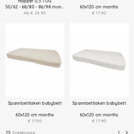
Hopper 0,3 TOG
50/62 - 68/80 - 86/98 months
60x120 cm months
Ab
€
24.90
€
17.90
Spannbettlaken babybett
Spannbettlaken babybett
60x120 cm months
60x120 cm months
€
17.90
€
17.90
75
Ergebnisse
1