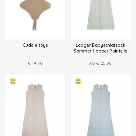
Cuddle toys
Lodger Babyschlafsack
Sommer Hopper Pointelle
0.5 TOG
€
14.90
Ab
€
25.90