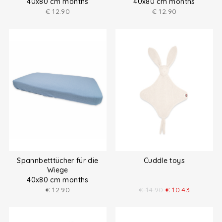
40x80 cm months
40x80 cm months
€
12.90
€
12.90
Spannbetttücher für die
Cuddle toys
Wiege
40x80 cm months
€
12.90
€
14.90
€
10.43