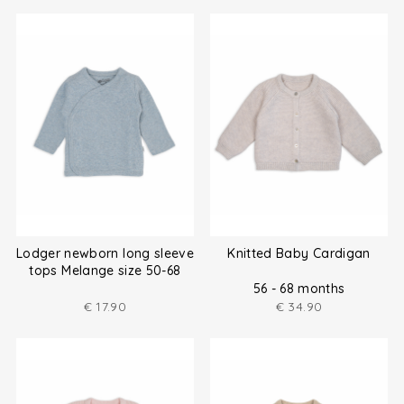
Lodger newborn long sleeve
Knitted Baby Cardigan
tops Melange size 50-68
56 - 68 months
€
17.90
€
34.90