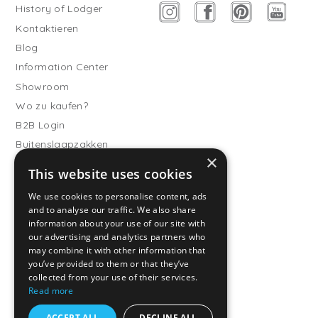
History of Lodger
Kontaktieren
Blog
Information Center
Showroom
Wo zu kaufen?
B2B Login
Buitenslaapzakken
×
Werde Vertriebspartner
This website uses cookies
Kundendienst
We use cookies to personalise content, ads
and to analyse our traffic. We also share
Häufig gestellte Fragen
information about your use of our site with
Versand & Lieferung
our advertising and analytics partners who
Rückgabe
may combine it with other information that
you’ve provided to them or that they’ve
Zahlungsarten
collected from your use of their services.
Allgemeine
Read more
Geschäftsbedingungen
ACCEPT ALL
DECLINE ALL