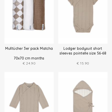
Mulltücher 3er pack Matcha
Lodger bodysuit short
sleeves pointelle size 56-68
70x70 cm months
€
24.90
€
15.90