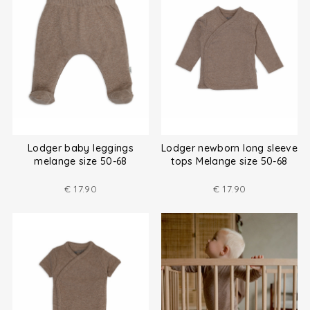
Lodger baby leggings
Lodger newborn long sleeve
melange size 50-68
tops Melange size 50-68
€
17.90
€
17.90