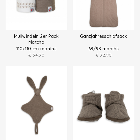
Mullwindeln 2er Pack
Ganzjahresschlafsack
Matcha
110x110 cm months
68/98 months
€
34.90
€
92.90