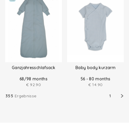
Ganzjahresschlafsack
Baby body kurzarm
68/98 months
56 - 80 months
€
92.90
€
14.90
355
Ergebnisse
1