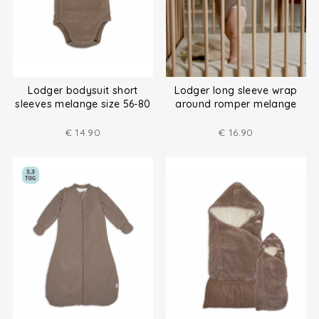
Lodger bodysuit short
Lodger long sleeve wrap
sleeves melange size 56-80
around romper melange
size (50-80)
€
14.90
€
16.90