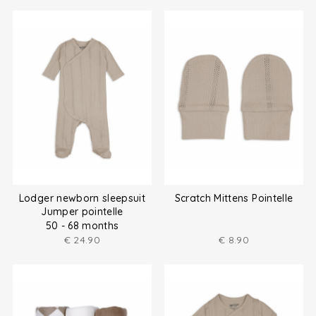
Lodger newborn sleepsuit
Scratch Mittens Pointelle
Jumper pointelle
50 - 68 months
€
24.90
€
8.90