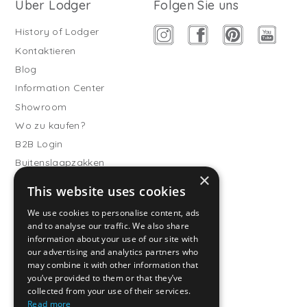
Über Lodger
Folgen Sie uns
History of Lodger
Kontaktieren
Blog
Information Center
Showroom
Wo zu kaufen?
B2B Login
Buitenslaapzakken
×
Werde Vertriebspartner
This website uses cookies
Kundendienst
We use cookies to personalise content, ads
and to analyse our traffic. We also share
Häufig gestellte Fragen
information about your use of our site with
Versand & Lieferung
our advertising and analytics partners who
Rückgabe
may combine it with other information that
you’ve provided to them or that they’ve
Zahlungsarten
collected from your use of their services.
Allgemeine
Read more