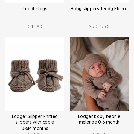
Cuddle toys
Baby slippers Teddy Fleece
€
14.90
Ab
€
17.90
Lodger Slipper knitted
Lodger baby beanie
slippers with cable
melange 0-6 month
0-6M months