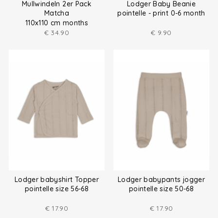
Mullwindeln 2er Pack
Lodger Baby Beanie
Matcha
pointelle - print 0-6 month
110x110 cm months
€
34.90
€
9.90
Lodger babyshirt Topper
Lodger babypants jogger
pointelle size 56-68
pointelle size 50-68
€
17.90
€
17.90