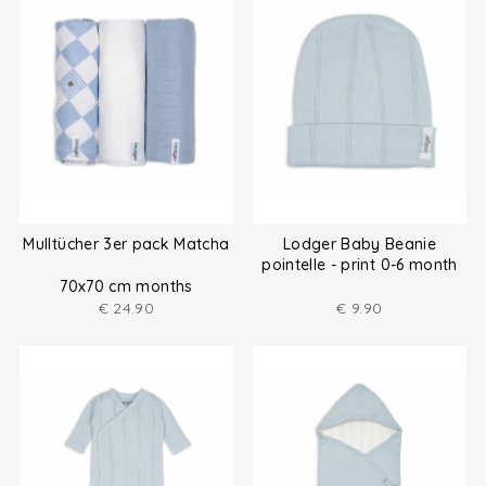
Mulltücher 3er pack Matcha
Lodger Baby Beanie
pointelle - print 0-6 month
70x70 cm months
€
24.90
€
9.90