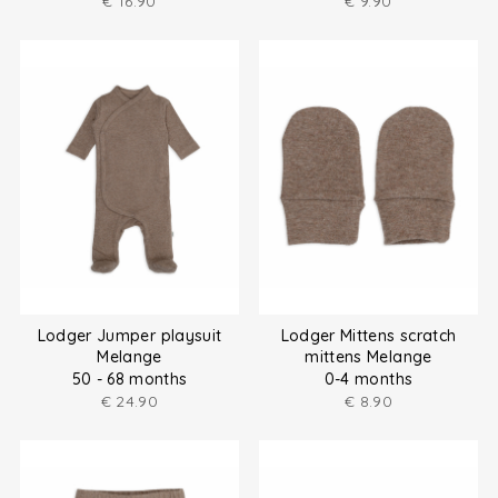
€
16.90
€
9.90
Lodger Jumper playsuit
Lodger Mittens scratch
Melange
mittens Melange
50 - 68 months
0-4 months
€
24.90
€
8.90