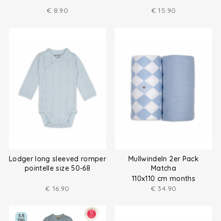
€
8.90
€
15.90
Lodger long sleeved romper
Mullwindeln 2er Pack
pointelle size 50-68
Matcha
110x110 cm months
€
16.90
€
34.90