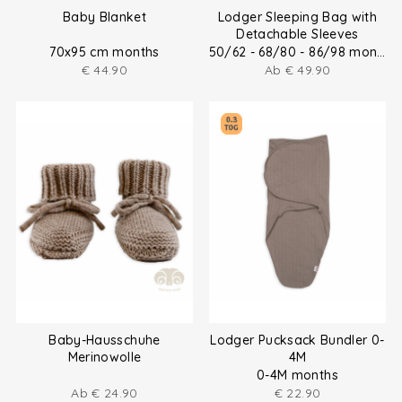
Baby Blanket
Lodger Sleeping Bag with
Detachable Sleeves
70x95 cm months
50/62 - 68/80 - 86/98 months
€
44.90
Ab
€
49.90
Baby-Hausschuhe
Lodger Pucksack Bundler 0-
Merinowolle
4M
0-4M months
Ab
€
24.90
€
22.90