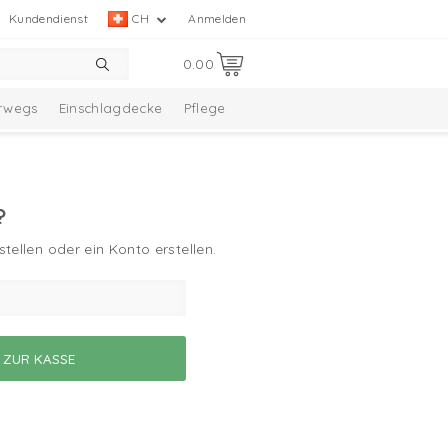
Kundendienst
CH
Anmelden
0.00
rwegs
Einschlagdecke
Pflege
elle Kollektion
Taslon Collection
?
tellen oder ein Konto erstellen.