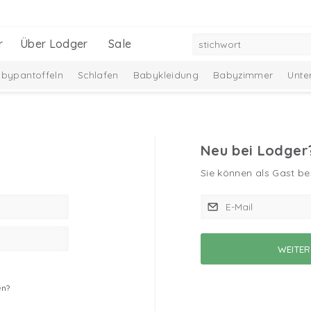
r
Über Lodger
Sale
bypantoffeln
Schlafen
Babykleidung
Babyzimmer
Unte
Baby-Geschenkset
Neu
Black Friday bestsellers -30%
Ciumb
udzfunkcionālās
Neu bei Lodger
Sie können als Gast bes
t
en?