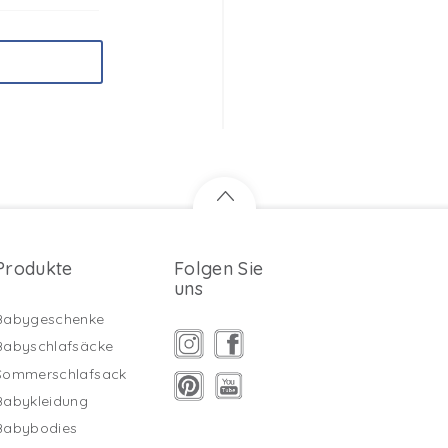
Produkte
Folgen Sie
uns
Babygeschenke
Babyschlafsäcke
Sommerschlafsack
Babykleidung
Babybodies