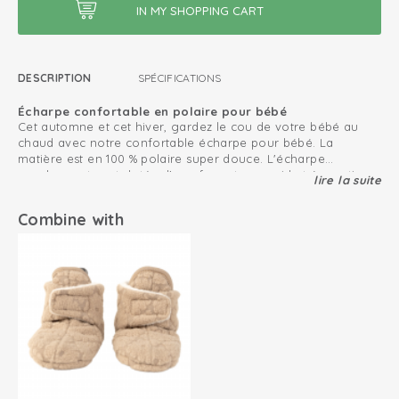
DESCRIPTION
SPÉCIFICATIONS
Écharpe confortable en polaire pour bébé
Cet automne et cet hiver, gardez le cou de votre bébé au
chaud avec notre confortable écharpe pour bébé. La
matière est en 100 % polaire super douce. L'écharpe
enveloppante est dotée d'une fermeture rapide très pratique
lire la suite
Combinez l'écharpe pour bébé avec n'importe quelle couleur
et reste fermement autour du cou de bébé pour ne pas
de veste d'hiver pour bébé.
s'envoler.
Combine with
Notre écharpe à rabat peut être combinée avec des bonnets,
des moufles et des chaussons assortis pour bébé.
Polair Sherpa ultra doux