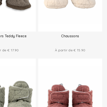
ers Teddy Fleece
Chaussons
ir de
€
17.90
À partir de
€
15.90