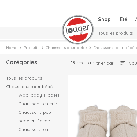
Shop
Été
Tous les produits
Couvertures envel
Home
Produits
Chaussons pour bébé
Chaussons pour bébé 
Ciumbelle Collecti
Catégories
13
résultats
trier par:
Tous les produits
Chaussons pour bébé
Wool baby slippers
Chaussons en cuir
Chaussons pour
bébé en fleece
Chaussons en