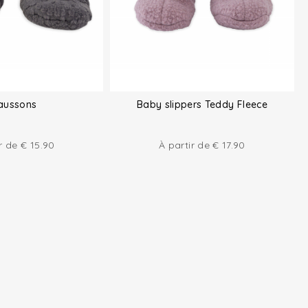
aussons
Baby slippers Teddy Fleece
ir de
€
15.90
À partir de
€
17.90