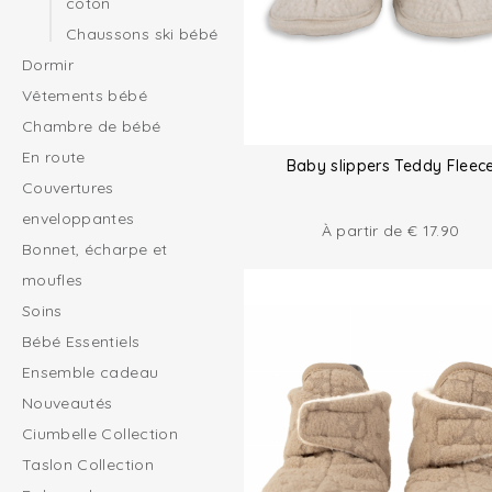
coton
Chaussons ski bébé
Dormir
Vêtements bébé
Chambre de bébé
En route
Baby slippers Teddy Fleec
Couvertures
enveloppantes
À partir de
€
17.90
Bonnet, écharpe et
moufles
Soins
Bébé Essentiels
Ensemble cadeau
Nouveautés
Ciumbelle Collection
Taslon Collection