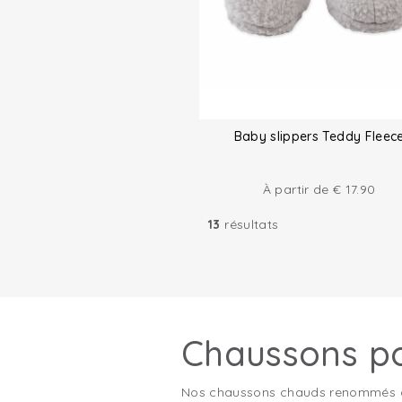
Baby slippers Teddy Fleec
À partir de
€
17.90
13
résultats
Chaussons po
Nos chaussons chauds renommés avec