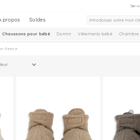
Servi
À propos
Soldes
Chaussons pour bébé
Dormir
Vêtements bébé
Chambre 
oppantes
Bonnet, écharpe et moufles
Soins
Bébé Essentiel
en fleece
on
Taslon Collection
Babysocken
Daudzfunkcionālās