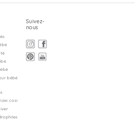
Suivez-
nous
és
ébé
été
ébé
bébé
our bébé
es
maxi cosi
iver
drophiles