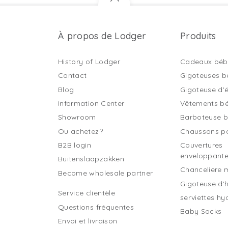
À propos de Lodger
Produits
History of Lodger
Cadeaux béb
Contact
Gigoteuses b
Blog
Gigoteuse d'
Information Center
Vêtements b
Showroom
Barboteuse 
Ou achetez?
Chaussons p
B2B login
Couvertures
enveloppant
Buitenslaapzakken
Chanceliere 
Become wholesale partner
Gigoteuse d'h
Service clientèle
serviettes hy
Questions fréquentes
Baby Socks
Envoi et livraison