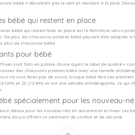
chaussons bébé n'absorbent pas le vent et résistent à la pluie. Dé
es bébé qui restent en place
aires bébé qui restent bien en place est la fermeture velcro pra
o. De plus, les chaussons polaires bébé peuvent être adaptés à la 
ez plus de chaussons bébé.
ants pour bébé
hiver sont faits en polaire douce ayant le label de qualité « con
hoisissez des chaussons polaires bébé avec une semelle antidér
ous ne vous ferez pas de soucis lorsque bébé fera ses premiers
9 (6-12M) et 20 (12-8M) et ont une semelle antidérapante, ce qui
e.
bébé spécialement pour les nouveau-né
ussi idéaux pour les nouveau-nés en automne et en hiver. Les béb
laire douce offrant un sentiment de confort et de sécurité.