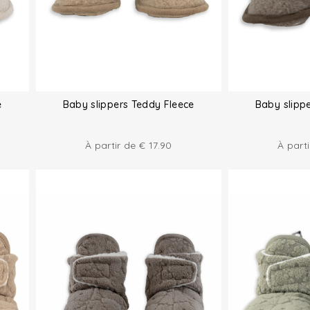
e
Baby slippers Teddy Fleece
Baby slipp
À partir de
€
17.90
À part