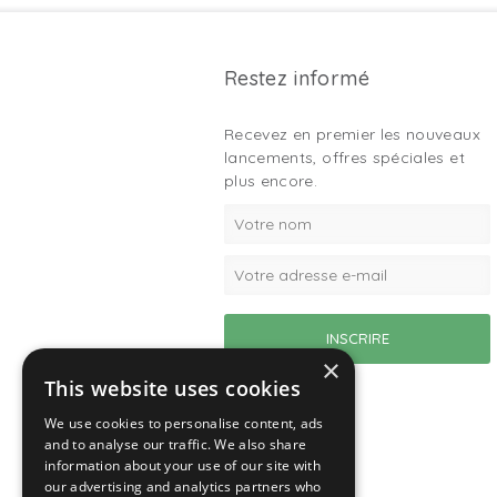
Restez informé
Recevez en premier les nouveaux
lancements, offres spéciales et
plus encore.
×
This website uses cookies
We use cookies to personalise content, ads
and to analyse our traffic. We also share
information about your use of our site with
our advertising and analytics partners who