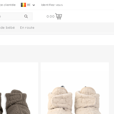
ce clientèle
BE
Identifiez-vous
0.00
de bébé
En route
s
Ensemble cadeau
Nouveautés