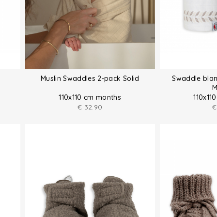
Muslin Swaddles 2-pack Solid
Swaddle blan
M
110x110 cm months
110x11
€
32.90
€