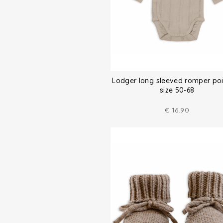
Lodger long sleeved romper poi
size 50-68
€
16.90