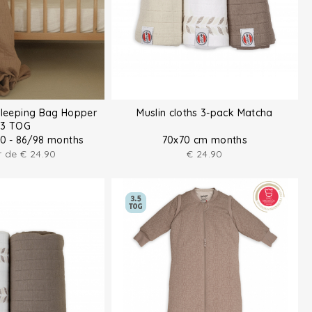
Sleeping Bag Hopper
Muslin cloths 3-pack Matcha
.3 TOG
80 - 86/98 months
70x70 cm months
ir de
€
24.90
€
24.90