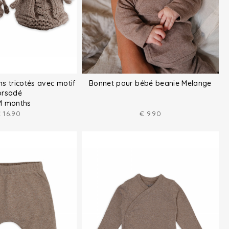
s tricotés avec motif
Bonnet pour bébé beanie Melange
orsadé
M months
€
16.90
€
9.90