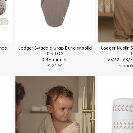
inos
Lodger Swaddle wrap Bundler solid
Lodger Muslin 
0.3 TOG
0
0-4M months
50/62 - 68/
€
22.90
À part