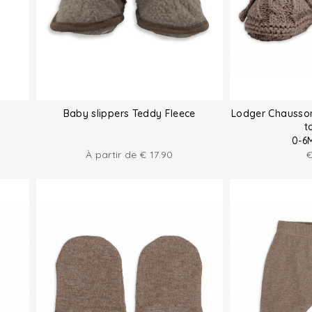
Baby slippers Teddy Fleece
Lodger Chausson
t
0-6
À partir de
€
17.90