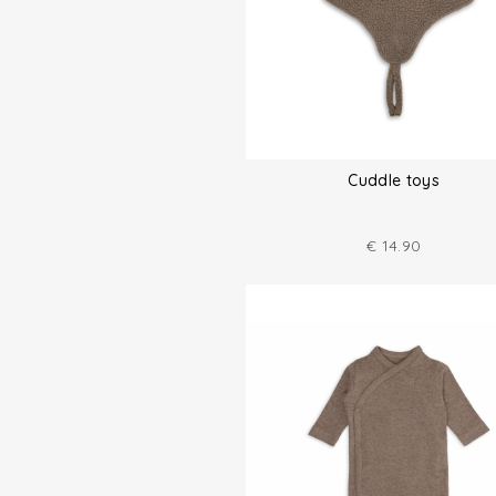
Cuddle toys
€
14.90