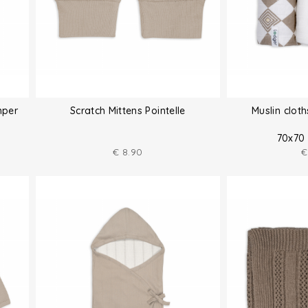
mper
Scratch Mittens Pointelle
Muslin clot
70x70
€
8.90
€