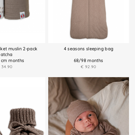
ket muslin 2-pack
4 seasons sleeping bag
atcha
0 cm months
68/98 months
34.90
€
92.90