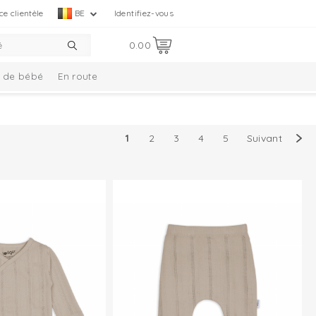
ce clientèle
BE
Identifiez-vous
0.00
 de bébé
En route
s
Ensemble cadeau
Nouveautés
1
2
3
4
5
Suivant