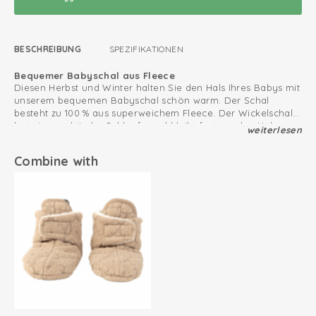
BESCHREIBUNG
SPEZIFIKATIONEN
Bequemer Babyschal aus Fleece
Diesen Herbst und Winter halten Sie den Hals Ihres Babys mit
unserem bequemen Babyschal schön warm. Der Schal
besteht zu 100 % aus superweichem Fleece. Der Wickelschal
hat eine praktische Schlaufe und bleibt fest um den Hals
weiterlesen
Kombinieren Sie den Babyschal mit einer Baby-Winterjacke
sitzen, sodass der Babyschal nicht verrutscht.
in einer beliebigen Farbe
Combine with
Unser Muffler Wickelschal lässt sich gut mit passenden
Babymützen, Fäustlingen und Baby-Hausschuhen
kombinieren.
Superweiches Sherpa Fleece