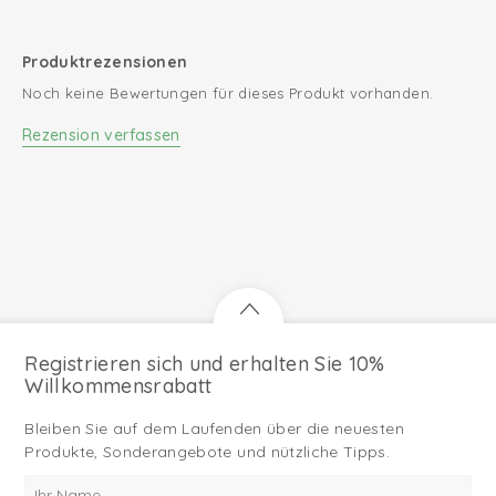
den Klettverschluss in den Babyfußsack. Der bequeme
Universeller 4-Jahreszeiten Fußsack
Universal-Fußsack ist in schönen Prints erhältlich, die perfekt
zu Ihrem Kinderwagen oder Buggy passen!
Produktrezensionen
Wasserabweisendes und wärmeregulierendes Material
Noch keine Bewertungen für dieses Produkt vorhanden.
Rezension verfassen
Registrieren sich und erhalten Sie 10%
Willkommensrabatt
Bleiben Sie auf dem Laufenden über die neuesten
Produkte, Sonderangebote und nützliche Tipps.