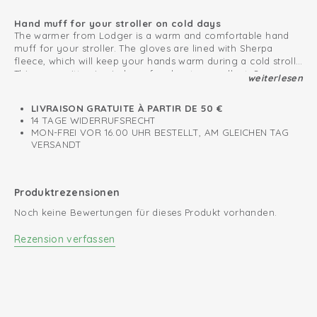
Hand muff for your stroller on cold days
The warmer from Lodger is a warm and comfortable hand
muff for your stroller. The gloves are lined with Sherpa
fleece, which will keep your hands warm during a cold stroll.
This pram mitten is windproof and water-repellent. So,
weiterlesen
Hand muff easy to attach to pram
perfect for fall and winter.
The gloves can easily be attached to your pram due to the
snap buttons. The warm and comfortable hand muff is made
LIVRAISON GRATUITE À PARTIR DE 50 €
of double-layered soft fleece.
14 TAGE WIDERRUFSRECHT
MON-FREI VOR 16.00 UHR BESTELLT, AM GLEICHEN TAG
The gloves for your stroller are available in six prints that
VERSANDT
match perfectly with our Bunker and Mini Bunkers. Create a
unique look in your stroller or buggy!
Produktrezensionen
Noch keine Bewertungen für dieses Produkt vorhanden.
Rezension verfassen