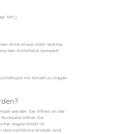
er 16°C).
 nackten Arme etwas mehr Wärme,
 ohne den Schlafsack komplett
chlafsack mit Ärmeln zu tragen.
rden?
endet werden. Sie öffnen an der
 Rückseite öffnen Sie
cher angeschnallt ist.
h das nächtliche Wickeln wird