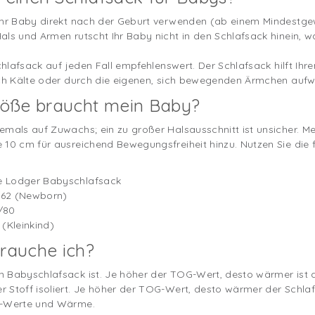
Ihr Baby direkt nach der Geburt verwenden (ab einem Mindestgew
als und Armen rutscht Ihr Baby nicht in den Schlafsack hinein, w
Schlafsack auf jeden Fall empfehlenswert. Der Schlafsack hilft Ih
rch Kälte oder durch die eigenen, sich bewegenden Ärmchen aufw
öße braucht mein Baby?
emals auf Zuwachs; ein zu großer Halsausschnitt ist unsicher. Me
 10 cm für ausreichend Bewegungsfreiheit hinzu. Nutzen Sie die f
e Lodger Babyschlafsack
/62 (Newborn)
/80
(Kleinkind)
rauche ich?
 Babyschlafsack ist. Je höher der TOG-Wert, desto wärmer ist d
 Stoff isoliert. Je höher der TOG-Wert, desto wärmer der Schlaf
OG-Werte und Wärme.