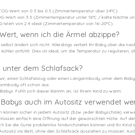
TOG-Wert von 0.3 bis 0.5 (Zimmertemperatur über 24°C).
OG-Wert von 3.3 (Zimmertemperatur unter 16°C / kalte Nächte unt
TOG-Wert von 2.4 ideal (Zimmertemperatur von 16–20°C).
Wert, wenn ich die Ärmel abzippe?
s selbst ändert sich nicht. Allerdings verliert Ihr Baby über die
ühler anfühlt. Dies ist ideal, um die Temperatur zu regulieren,
 unter dem Schlafsack?
wir, einen Schlafanzug oder einen Langarmbody unter dem Babys
zarmbody oft schon aus.
Babys: Fühlt sich dieser klamm an, ist Ihrem Kind zu warm.
 Babys auch im Autositz verwendet we
n können sicher in jedem Autositz (bzw. jeder Babyschale) verw
hlüssen einfach eine Öffnung auf der gewünschten Höhe. Auf der
 Sie die Gurte problemlos hindurchziehen können und Ihr Kind si
 Autositz ins Bett, ohne den Schlafsack ausziehen zu müssen. Auc