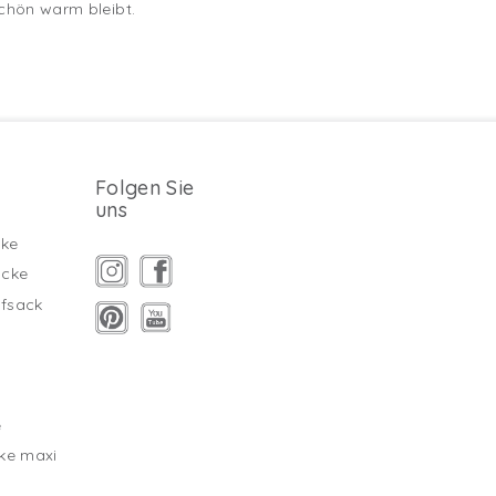
schön warm bleibt.
Folgen Sie
uns
ke
äcke
fsack
g
e
ke maxi