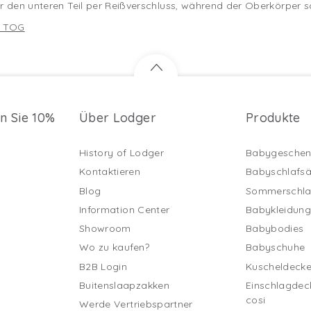
ur den unteren Teil per Reißverschluss, während der Oberkörper 
3 TOG
en Sie 10%
Über Lodger
Produkte
History of Lodger
Babygeschen
Kontaktieren
Babyschlafs
Blog
Sommerschla
Information Center
Babykleidun
Showroom
Babybodies
Wo zu kaufen?
Babyschuhe
B2B Login
Kuscheldeck
Buitenslaapzakken
Einschlagdec
cosi
Werde Vertriebspartner