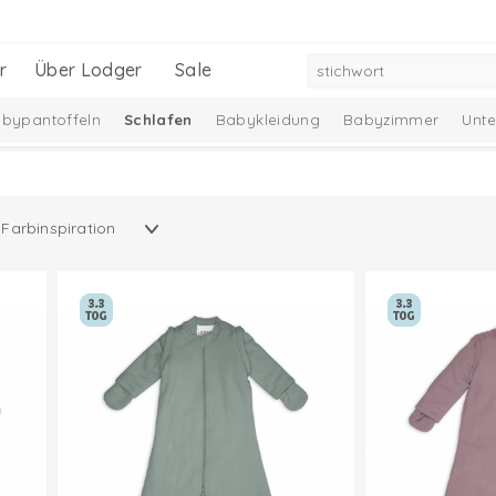
r
Über Lodger
Sale
bypantoffeln
Schlafen
Babykleidung
Babyzimmer
Unt
Baby-Geschenkset
Neu
Ciumbelle Kollektion
Taslon Collect