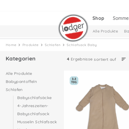
Shop
Somme
Alle Produkte
Ba
Baby Essentials
Home
Produkte
Schlafen
Schlafsack Baby
Kategorien
4
Ergebnisse
sortiert auf
Alle Produkte
Babypantoffeln
Schlafen
Babyschlafsäcke
4-Jahreszeiten-
Babyschlafsack
Musselin Schlafsack