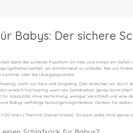
ür Babys: Der sichere Sc
mittelt dank der sicheren Passform an Hals und Armen ein Gefühl
gungsfreiheit behält, um komfortabel zu schlafen. Bei uns finde
n Sommer oder die Übergangszeiten.
hwertig, sanft zur Haut und langlebig. Dies erreichen wir durch ei
nn wirklich hochwertig, wenn die Dehnbarkeit genau kontrolliert 
t für: Elastizität ohne Verformung, weniger Verschleiß und eine d
sack Babys vielfältige Nutzungsmöglichkeiten. Denken Sie dabe
n TOG-Wert (Thermal Overall Grade). So kann jedes Kind genau
.
einen Schlafsack für Babys?