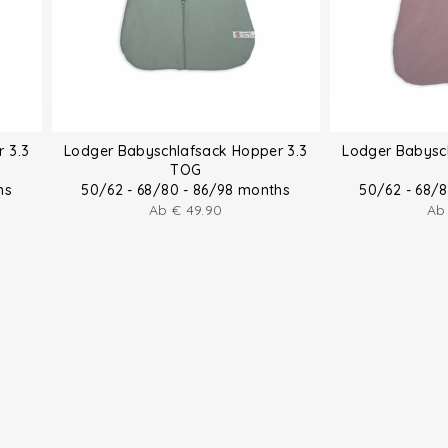
 3.3
Lodger Babyschlafsack Hopper 3.3
Lodger Babysc
TOG
hs
50/62 - 68/80 - 86/98 months
50/62 - 68/
Ab
€
49.90
A