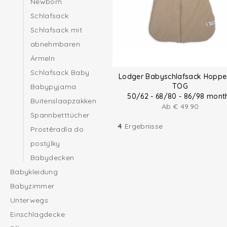
Newborn
Schlafsack
Schlafsack mit
abnehmbaren
Ärmeln
Schlafsack Baby
Lodger Babyschlafsack Hopper
TOG
Babypyjama
50/62 - 68/80 - 86/98 mont
Buitenslaapzakken
Ab
€
49.90
Spannbetttücher
4
Ergebnisse
Prostěradla do
postýlky
Babydecken
Babykleidung
Babyzimmer
Unterwegs
Einschlagdecke