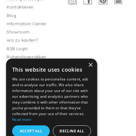
Kontaktieren
Blog
Information Center
Showroom
Wo zu kaufen?
B2B Login
Buitenslaapzakken
×
Werde Vertriebspartner
This website uses cookies
Kundendienst
We use cookies to personalise content, ads
and to analyse our traffic. We also share
Häufig gestellte Fragen
information about your use of our site with
Versand & Lieferung
our advertising and analytics partners who
Rückgabe
may combine it with other information that
you’ve provided to them or that they’ve
Zahlungsarten
collected from your use of their services.
Allgemeine
Read more
Geschäftsbedingungen
ACCEPT ALL
DECLINE ALL
Datenschutzrichtlinien