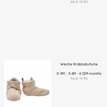
Ab
€
15.90
Weiche Krabbelschuhe
0-3M - 3-6M - 6-12M months
Ab
€
14.90