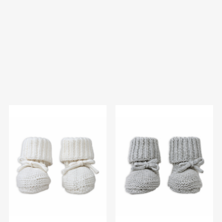
Ab
€
17.90
Ab
€
17.90