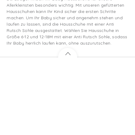
sohle
Bei Lodger finden wir Baby Hausschuhe für unsere
Allerkleinsten besonders wichtig. Mit unseren gefütterten
Hausschuhen kann Ihr Kind sicher die ersten Schritte
machen. Um Ihr Baby sicher und angenehm stehen und
laufen zu lassen, sind die Hausschuhe mit einer Anti
Rutsch Sohle ausgestattet. Wählen Sie Hausschuhe in
Größe 6-12 und 12-18M mit einer Anti Rutsch Sohle, sodass
Ihr Baby herrlich laufen kann, ohne auszurutschen.
Registrieren sich und erhalten Sie 10%
Willkommensrabatt
Bleiben Sie auf dem Laufenden über die neuesten
Produkte, Sonderangebote und nützliche Tipps.