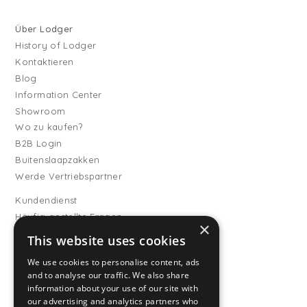
Über Lodger
History of Lodger
Kontaktieren
Blog
Information Center
Showroom
Wo zu kaufen?
B2B Login
Buitenslaapzakken
Werde Vertriebspartner
Kundendienst
Häufig gestellte Fragen
×
Versand & Lieferung
This website uses cookies
Rückgabe
We use cookies to personalise content, ads
Zahlungsarten
and to analyse our traffic. We also share
Allgemeine
information about your use of our site with
Geschäftsbedingungen
our advertising and analytics partners who