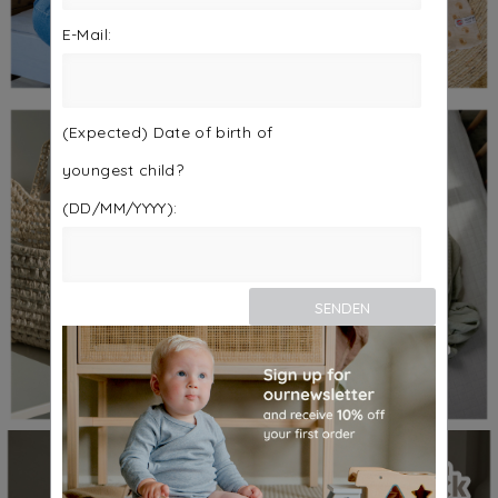
E-Mail:
(Expected) Date of birth of
youngest child?
(DD/MM/YYYY):