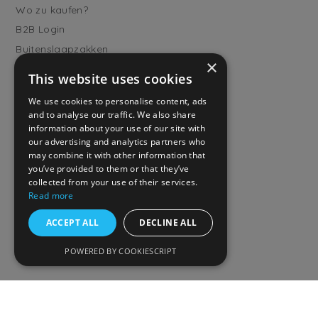
Wo zu kaufen?
B2B Login
Buitenslaapzakken
×
Werde Vertriebspartner
This website uses cookies
Kundendienst
We use cookies to personalise content, ads
and to analyse our traffic. We also share
Häufig gestellte Fragen
information about your use of our site with
Versand & Lieferung
our advertising and analytics partners who
Rückgabe
may combine it with other information that
you’ve provided to them or that they’ve
Zahlungsarten
collected from your use of their services.
Allgemeine
Read more
Geschäftsbedingungen
ACCEPT ALL
DECLINE ALL
Datenschutzrichtlinien
TOG values
POWERED BY COOKIESCRIPT