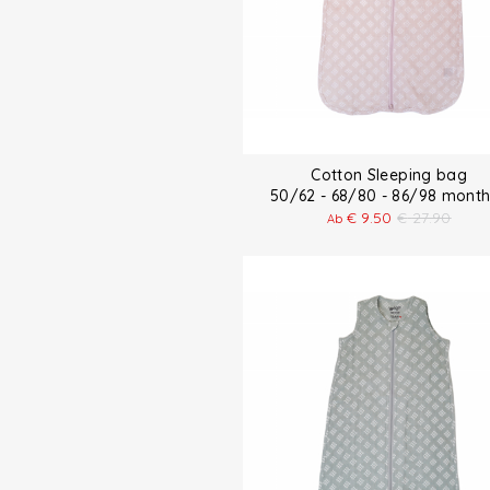
Cotton Sleeping bag
50/62 - 68/80 - 86/98 mon
€
9.50
€
27.90
Ab