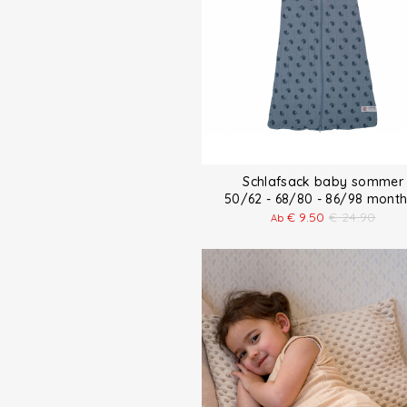
Schlafsack baby sommer
50/62 - 68/80 - 86/98 mon
€
9.50
€
24.90
Ab