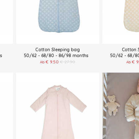
Cotton Sleeping bag
Cotton 
ths
50/62 - 68/80 - 86/98 months
50/62 - 68/
€
9.50
€
27.90
€
9
Ab
Ab