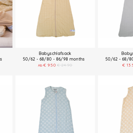
Babyschlafsack
Baby
ths
50/62 - 68/80 - 86/98 months
50/62 - 68/
€
9.50
€
24.90
€
13.
Ab