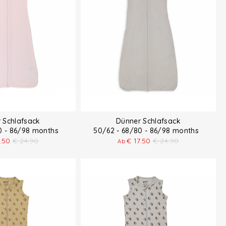
 Schlafsack
Dünner Schlafsack
80 - 86/98 months
50/62 - 68/80 - 86/98 months
7.50
€
24.90
€
17.50
€
24.90
Ab