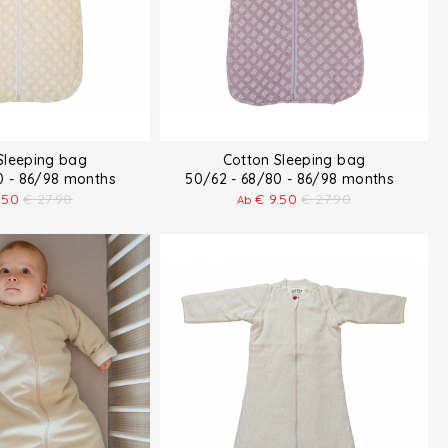
Sleeping bag
Cotton Sleeping bag
80 - 86/98 months
50/62 - 68/80 - 86/98 months
.50
€
27.90
€
9.50
€
27.90
Ab