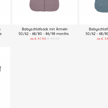
n
Babyschlafsack mit Ärmeln
Babyschlaf
ths
50/62 - 68/80 - 86/98 months
50/62 - 68/
€
41.90
€
59.90
€
3
Ab
Ab