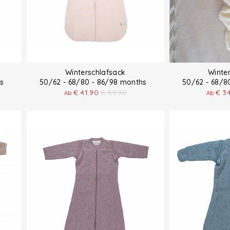
Winterschlafsack
Winte
ths
50/62 - 68/80 - 86/98 months
50/62 - 68/
€
41.90
€
59.90
€
3
Ab
Ab