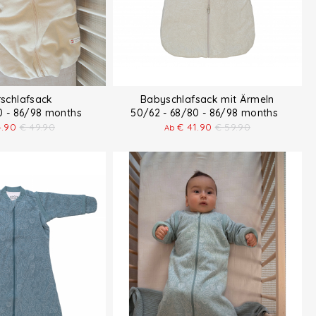
rschlafsack
Babyschlafsack mit Ärmeln
80 - 86/98 months
50/62 - 68/80 - 86/98 months
4.90
€
49.90
€
41.90
€
59.90
Ab