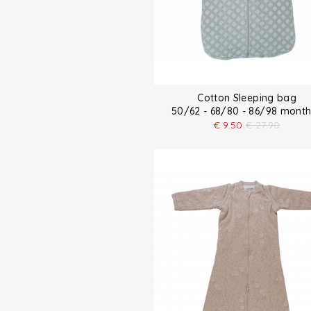
Cotton Sleeping bag
50/62 - 68/80 - 86/98 mon
€
9.50
€
27.90