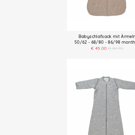
Babyschlafsack mit Ärmel
50/62 - 68/80 - 86/98 mon
€
45.00
€
64.90