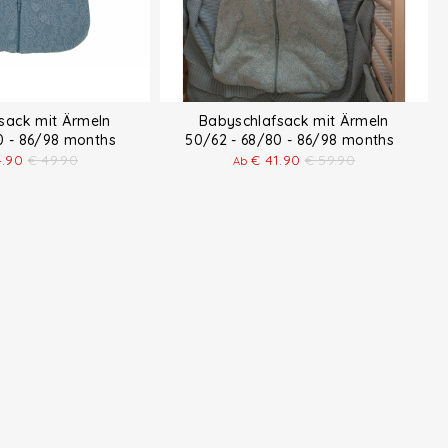
sack mit Ärmeln
Babyschlafsack mit Ärmeln
80 - 86/98 months
50/62 - 68/80 - 86/98 months
4.90
€
49.90
€
41.90
€
59.90
Ab