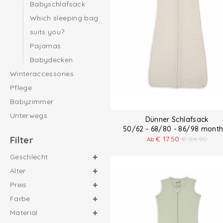
Babyschlafsack
Which sleeping bag
suits you?
Pajamas
Babydecken
Winteraccessories
Pflege
Babyzimmer
Unterwegs
Dünner Schlafsack
50/62 - 68/80 - 86/98 mon
Filter
€
17.50
€
24.90
Ab
Geschlecht
Alter
Preis
Farbe
Material