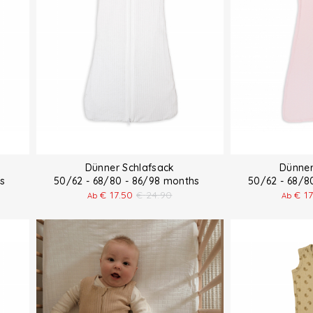
Dünner Schlafsack
Dünner
ths
50/62 - 68/80 - 86/98 months
50/62 - 68/
€
17.50
€
24.90
€
1
Ab
Ab