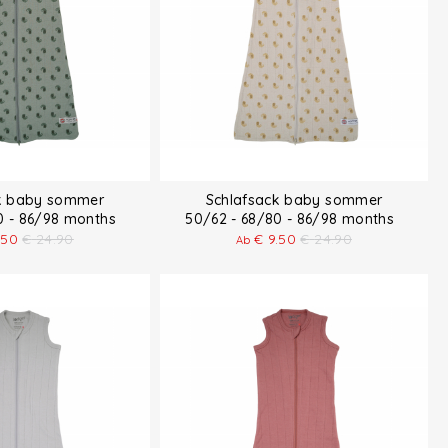
k baby sommer
Schlafsack baby sommer
80 - 86/98 months
50/62 - 68/80 - 86/98 months
.50
€
24.90
€
9.50
€
24.90
Ab