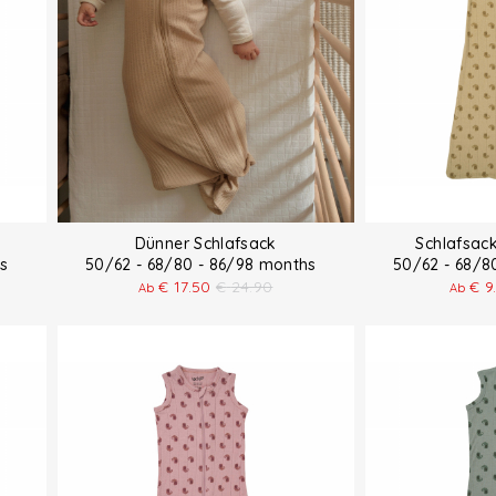
Dünner Schlafsack
Schlafsac
ths
50/62 - 68/80 - 86/98 months
50/62 - 68/
€
17.50
€
24.90
€
9
Ab
Ab