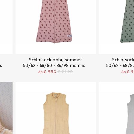
Schlafsack baby sommer
Schlafsac
ths
50/62 - 68/80 - 86/98 months
50/62 - 68/
€
9.50
€
24.90
€
9
Ab
Ab