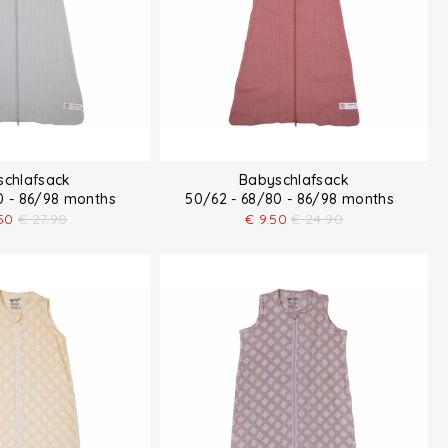
schlafsack
Babyschlafsack
80 - 86/98 months
50/62 - 68/80 - 86/98 months
50
€
27.90
€
9.50
€
24.90