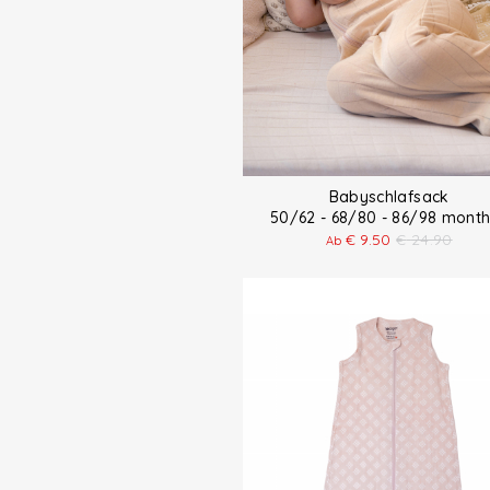
Babyschlafsack
50/62 - 68/80 - 86/98 mon
€
9.50
€
24.90
Ab