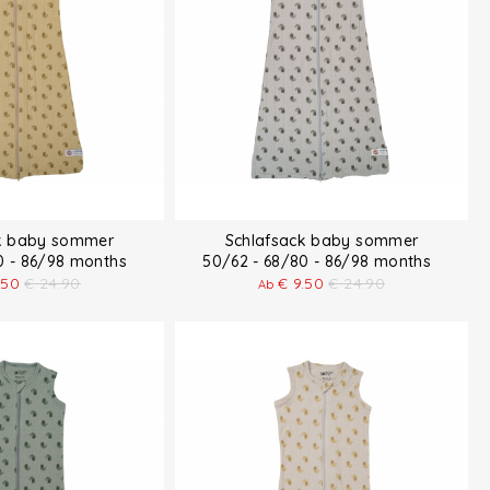
k baby sommer
Schlafsack baby sommer
80 - 86/98 months
50/62 - 68/80 - 86/98 months
.50
€
24.90
€
9.50
€
24.90
Ab