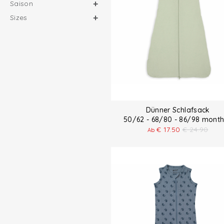
Saison
Sizes
Dünner Schlafsack
50/62 - 68/80 - 86/98 mon
€
17.50
€
24.90
Ab