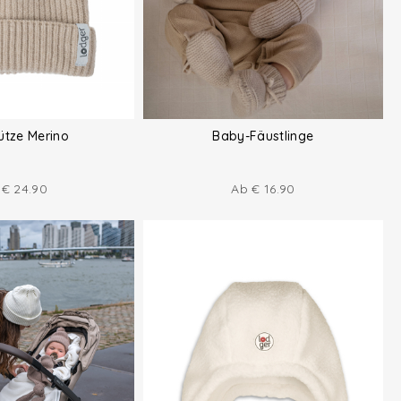
ütze Merino
Baby-Fäustlinge
b
€
24.90
Ab
€
16.90