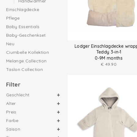
Handwärmer
Einschlagdecke
Pflege
Baby Essentials
Baby-Geschenkset
Neu
Lodger Einschlagdecke wrap
Teddy 3-in-1
Ciumbelle Kollektion
0-9M months
Melange Collection
€
49.90
Taslon Collection
Filter
Geschlecht
Alter
Preis
Farbe
Saison