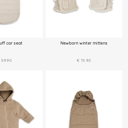
ff car seat
Newborn winter mittens
59.90
€
15.90