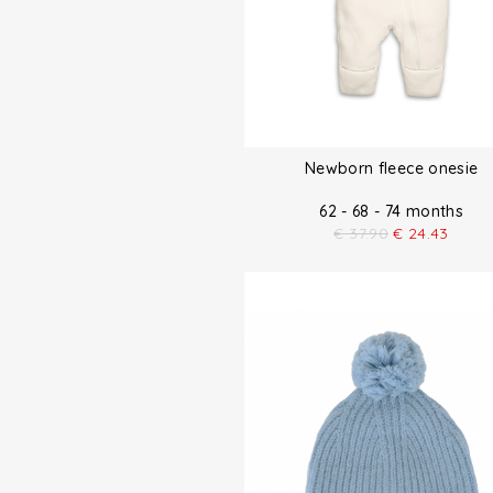
Newborn fleece onesie
62 - 68 - 74 months
€
37.90
€
24.43