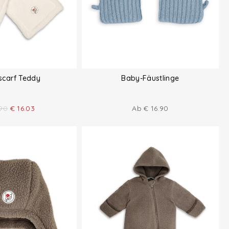
 scarf Teddy
Baby-Fäustlinge
.90
€
16.03
Ab
€
16.90