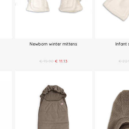
Newborn winter mittens
Infant
€
15.90
€
11.13
€
22