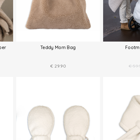
per
Teddy Mom Bag
Footmu
€
29.90
€
59.