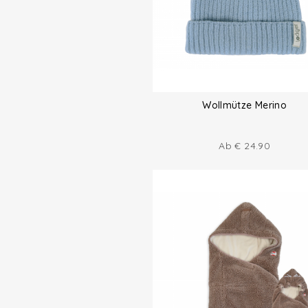
Wollmütze Merino
Ab
€
24.90