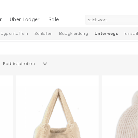
r
Über Lodger
Sale
bypantoffeln
Schlafen
Babykleidung
Unterwegs
Einsc
Neu
Ciumbelle Kollektion
Melange Collection
Taslon Col