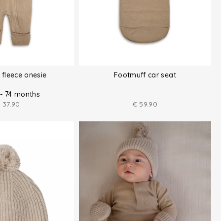
fleece onesie
Footmuff car seat
 - 74 months
€
37.90
€
59.90