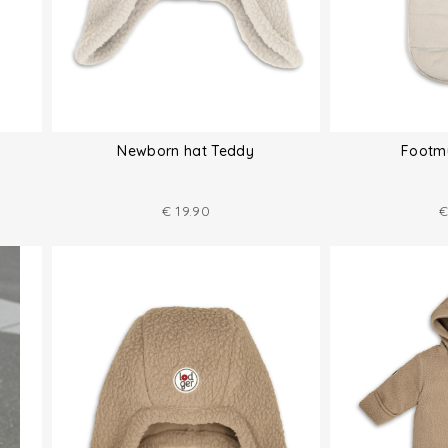
Newborn hat Teddy
Footmu
€
19.90
€