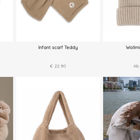
Infant scarf Teddy
Wollm
€
22.90
A