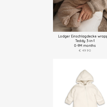
Lodger Einschlagdecke wrap
Teddy 3-in-1
0-9M months
€
49.90