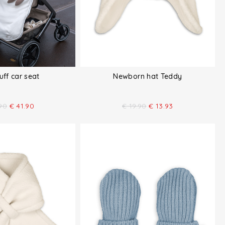
ff car seat
Newborn hat Teddy
90
€
41.90
€
19.90
€
13.93