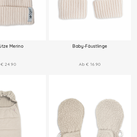
ütze Merino
Baby-Fäustlinge
b
€
24.90
Ab
€
16.90