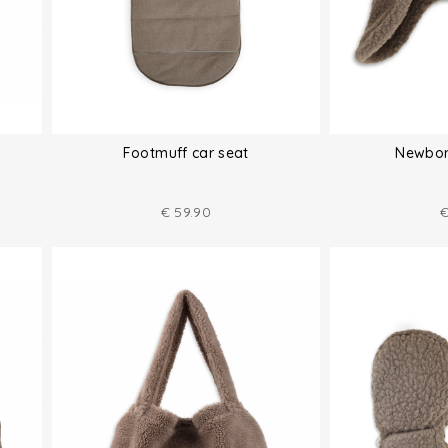
Footmuff car seat
Newbor
€
59.90