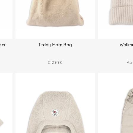
per
Teddy Mom Bag
Wollm
€
29.90
A